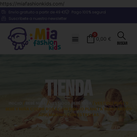
https://miafashionkids.com/
Envío gratuito a partir de 49 €
Pago 100% seguro
Suscríbete a nuestro newsletter
0
0,00
€
Buscar
Tienda
INICIO
/
BEBÉ NIÑA
/
VESTIDOS BEBÉ NIÑA
/ VESTIDO PUNTO
BEBÉ Y NIÑA COLOR ROSA CON DIBUJO PLANETA Y LEOTARDOS
AZUL MARINO CON ESTRELLAS