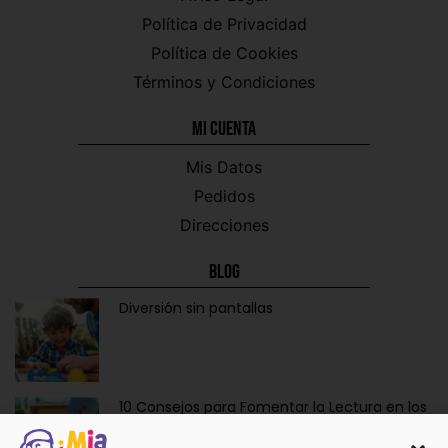
Política de Privacidad
Política de Cookies
Términos y Condiciones
Mi CUENTA
Mis Datos
Pedidos
Direcciones
Blog
Diversión sin pantallas
10 Consejos para Fomentar la Lectura en los
Niños de Forma Divertida y Educativa