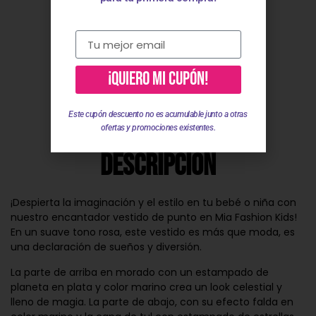
¡QUIERO MI CUPÓN!
Este cupón descuento no es acumulable junto a otras
ofertas y promociones existentes.
Descripción
¡Despierta la imaginación y el estilo en tu bebé o niña con
nuestro encantador vestido de punto en Mia Fashion Kids!
En un suave tono rosa, este vestido es más que moda, es
una declaración de sueños y diversión.
La parte de arriba en morado con un estampado de
planeta en plata y color marino crea un look celestial y
lleno de magia. La parte de abajo, con su efecto falda en