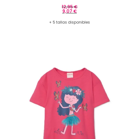
12,95
€
9,07
€
+ 5 tallas disponibles