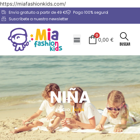
https://miafashionkids.com/
Envío gratuito a partir de 49 €
Pago 100% seguro
Suscríbete a nuestro newsletter
0
0,00
€
Buscar
NIÑA
INICIO
/ NIÑA