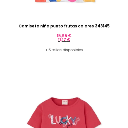
Camiseta niña punto frutas colores 343145
15,95
€
11,17
€
+ 5 tallas disponibles