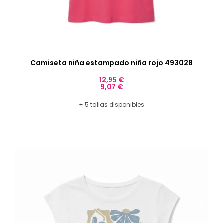
Camiseta niña estampado niña rojo 493028
12,95
€
9,07
€
+ 5 tallas disponibles