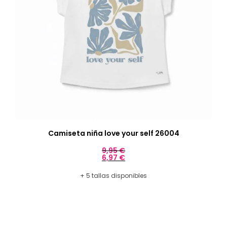
Camiseta niña love your self 26004
9,95
€
6,97
€
+ 5 tallas disponibles