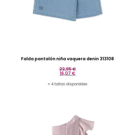
Falda pantalón niña vaquera denin 313108
22,95
€
16,07
€
+ 4 tallas disponibles