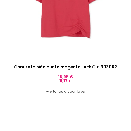
Camiseta niña punto magenta Luck Girl 303062
15,95
€
11,17
€
+ 5 tallas disponibles