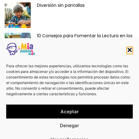
Diversión sin pantallas
10 Consejos para Fomentar la Lectura en los
Niños de Forma Divertida y Educativa
Ropa y Accesorios para Bebés Recién
Para ofrecer las mejores experiencias, utilizamos tecnologías como las
cookies para almacenar y/o acceder a la información del dispositivo. El
Nacidos: La Dulzura de Vestir a los Más
consentimiento de estas tecnologías nos permitirá procesar datos como
Pequeños.
el comportamiento de navegación o las identificaciones únicas en este
sitio. No consentir o retirar el consentimiento, puede afectar
negativamente a ciertas características y funciones.
¡No te pierdas otros artículos!
Aceptar
Ver más
Denegar
0