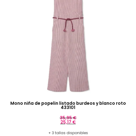
Mono niña de popelin listado burdeos y blanco roto
433101
35,95
€
25,17
€
+ 3 tallas disponibles