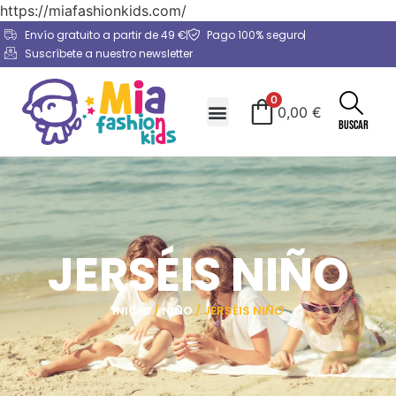
https://miafashionkids.com/
Envío gratuito a partir de 49 €
Pago 100% seguro
Suscríbete a nuestro newsletter
0
0,00
€
Buscar
JERSÉIS NIÑO
INICIO
/
NIÑO
/ JERSÉIS NIÑO