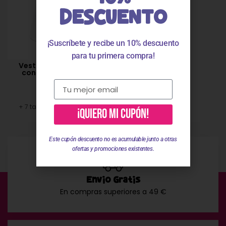
DESCUENTO
¡Suscríbete y recibe un 10% descuento
para tu primera compra!
Vestido niña tirantes
con volante blanco
roto 94770
27,95
€
19,57
€
+ 7 tallas disponibles
¡QUIERO MI CUPÓN!
Este cupón descuento no es acumulable junto a otras
ofertas y promociones existentes.
Envío Gratis
En compras superiores a 49 €