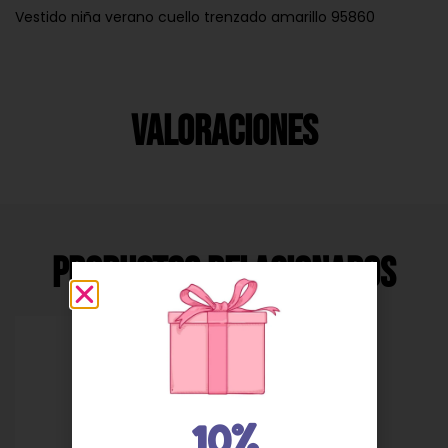
Vestido niña verano cuello trenzado amarillo 95860
Valoraciones
Productos Relacionados
10%