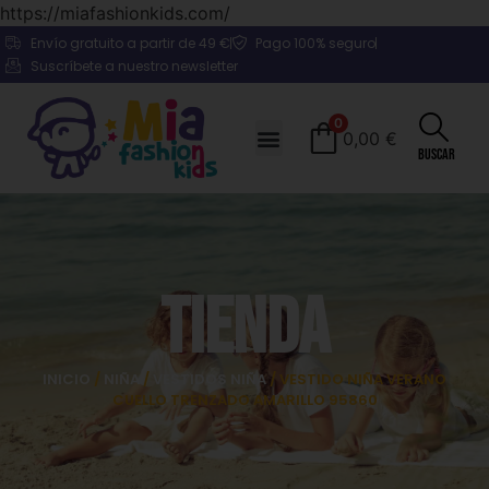
https://miafashionkids.com/
Envío gratuito a partir de 49 €
Pago 100% seguro
Suscríbete a nuestro newsletter
0
0,00
€
Buscar
Tienda
INICIO
/
NIÑA
/
VESTIDOS NIÑA
/ VESTIDO NIÑA VERANO
CUELLO TRENZADO AMARILLO 95860