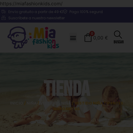
https://miafashionkids.com/
Envío gratuito a partir de 49 €
Pago 100% seguro
Suscríbete a nuestro newsletter
0
0,00
€
Buscar
Tienda
INICIO
/
NIÑA
/
VESTIDOS NIÑA
/ VESTIDO NIÑA TIRANTES
MARGARITAS