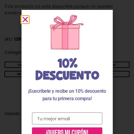
Este producto no está disponible porque no quedan
existencias.
SKU:
139756022
Categorías:
Vestidos niña
10%
Facebook
Twitter
Pinterest
DESCUENTO
WhatsApp
Telegram
Email
¡Suscríbete y recibe un 10% descuento
Descripción
para tu primera compra!
Vestido niña tirantes margaritas
¡QUIERO MI CUPÓN!