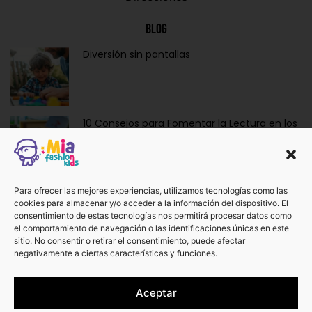
Blog
Diversión sin pantallas
10 Consejos para Fomentar la Lectura en los
Niños de Forma Divertida y Educativa
Ropa y Accesorios para Bebés Recién
Para ofrecer las mejores experiencias, utilizamos tecnologías como las
cookies para almacenar y/o acceder a la información del dispositivo. El
Nacidos: La Dulzura de Vestir a los Más
consentimiento de estas tecnologías nos permitirá procesar datos como
Pequeños.
el comportamiento de navegación o las identificaciones únicas en este
sitio. No consentir o retirar el consentimiento, puede afectar
negativamente a ciertas características y funciones.
¡No te pierdas otros artículos!
Aceptar
Ver más