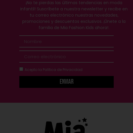
¡No te pierdas las últimas tendencias en moda
infantil! Suscríbete a nuestra newsletter y recibe en
tu correo electrónico nuestras novedades,
promociones y descuentos exclusivos. ¡Únete a la
familia de Mia Fashion Kids ahora!.
Acepto la
Política de Privacidad
Enviar