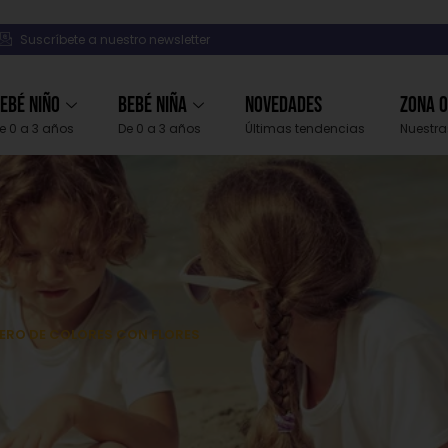
Suscríbete a nuestro newsletter
ebé Niño
Bebé Niña
Novedades
Zona 
e 0 a 3 años
De 0 a 3 años
Últimas tendencias
Nuestra
YERO DE COLORES CON FLORES