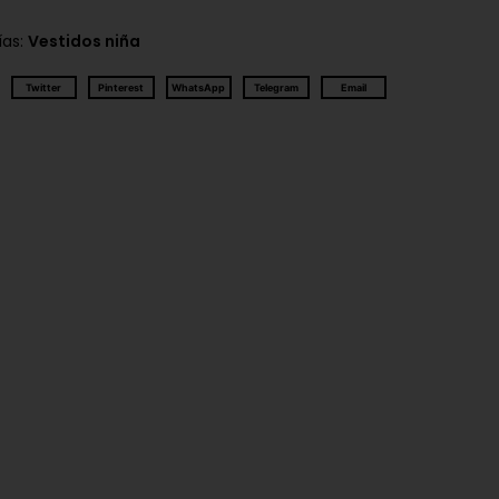
ías:
Vestidos niña
Twitter
Pinterest
WhatsApp
Telegram
Email