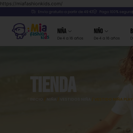
https://miafashionkids.com/
Envío gratuito a partir de 49 €
Pago 100% seguro
Niña
Niño
B
De 4 a 16 años
De 4 a 16 años
D
Tienda
INICIO
/
NIÑA
/
VESTIDOS NIÑA
/ VESTIDO NIÑA PLA