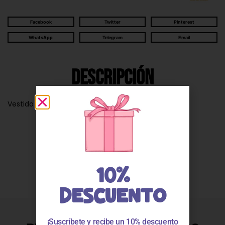
Facebook
Twitter
Pinterest
WhatsApp
Telegram
Email
Descripción
Vestido bebe niña tricolor en tonos rosas 25002
Valoraciones
10%
DESCUENTO
¡Suscríbete y recibe un 10% descuento