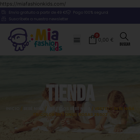
https://miafashionkids.com/
Envío gratuito a partir de 49 €
Pago 100% seguro
Suscríbete a nuestro newsletter
0
0,00
€
Buscar
Tienda
INICIO
/
BEBÉ NIÑA
/
VESTIDOS BEBÉ NIÑA
/ VESTIDO BEBE NIÑA
TRICOLOR EN TONOS ROSAS 25002