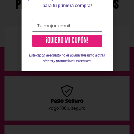
Productos Relacionados
para tu primera compra!
¡QUIERO MI CUPÓN!
Envío Gratis
Este cupón descuento no es acumulable junto a otras
En compras superiores a 49 €
ofertas y promociones existentes.
Pago Seguro
Pago 100% seguro