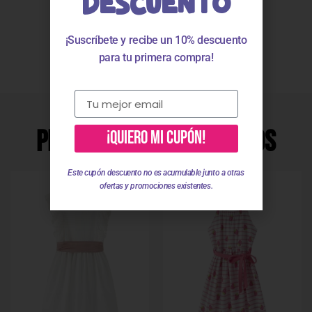
DESCUENTO
Valoraciones
¡Suscríbete y recibe un 10% descuento
para tu primera compra!
Productos Relacionados
¡QUIERO MI CUPÓN!
Este cupón descuento no es acumulable junto a otras
ofertas y promociones existentes.