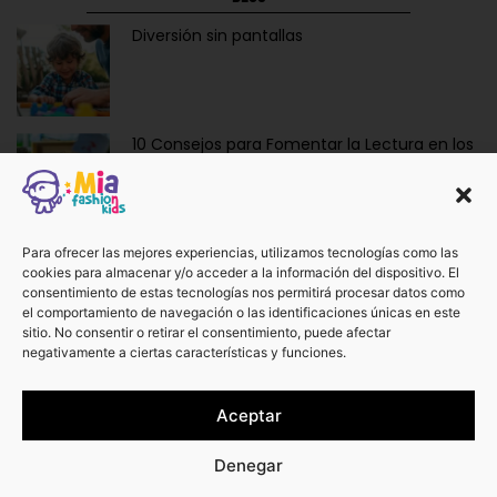
Diversión sin pantallas
10 Consejos para Fomentar la Lectura en los
Niños de Forma Divertida y Educativa
Ropa y Accesorios para Bebés Recién
Para ofrecer las mejores experiencias, utilizamos tecnologías como las
cookies para almacenar y/o acceder a la información del dispositivo. El
Nacidos: La Dulzura de Vestir a los Más
consentimiento de estas tecnologías nos permitirá procesar datos como
Pequeños.
el comportamiento de navegación o las identificaciones únicas en este
sitio. No consentir o retirar el consentimiento, puede afectar
negativamente a ciertas características y funciones.
¡No te pierdas otros artículos!
Aceptar
Ver más
Denegar