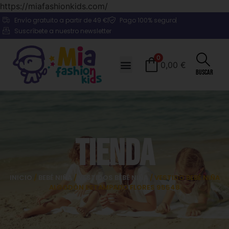
https://miafashionkids.com/
Envío gratuito a partir de 49 €
Pago 100% seguro
Suscríbete a nuestro newsletter
0
0,00
€
Buscar
Tienda
INICIO
/
BEBÉ NIÑA
/
VESTIDOS BEBÉ NIÑA
/ VESTIDO BEBÉ NIÑA
ALGODÓN ESTAMPADO FLORES 95548