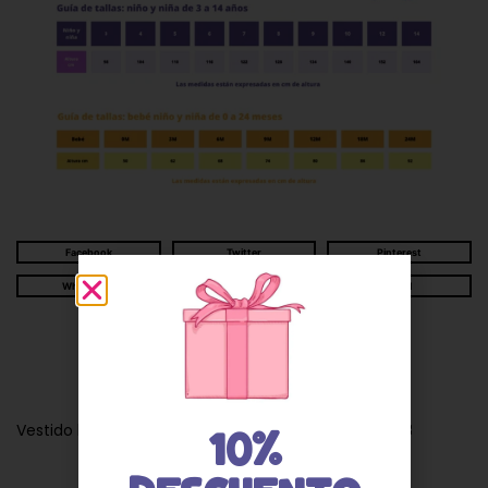
Facebook
Twitter
Pinterest
WhatsApp
Telegram
Email
Descripción
Vestido bebé niña algodón estampado flores 95548
10%