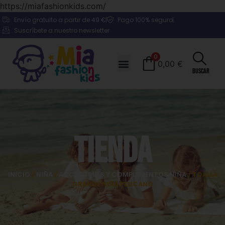
https://miafashionkids.com/
Envío gratuito a partir de 49 €
Pago 100% seguro
Suscríbete a nuestro newsletter
0
0,00
€
Buscar
Tienda
INICIO
/
NIÑA
/
ACCESORIOS Y COMPLEMENTOS NIÑA
/ TOALLA
GRANDE NIÑA PELICANO