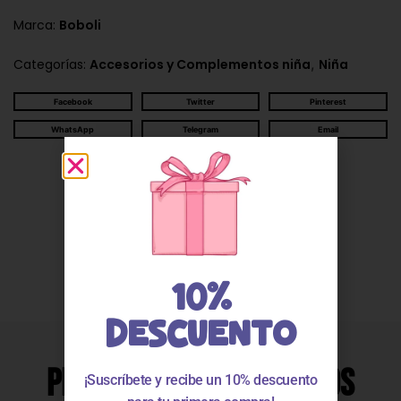
Marca:
Boboli
,
Categorías:
Accesorios y Complementos niña
Niña
Facebook
Twitter
Pinterest
WhatsApp
Telegram
Email
Descripción
Valoraciones
10%
DESCUENTO
Productos Relacionados
¡Suscríbete y recibe un 10% descuento