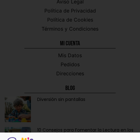
Aviso Legal
Política de Privacidad
Política de Cookies
Términos y Condiciones
Mi CUENTA
Mis Datos
Pedidos
Direcciones
Blog
Diversión sin pantallas
10 Consejos para Fomentar la Lectura en los
Niños de Forma Divertida y Educativa