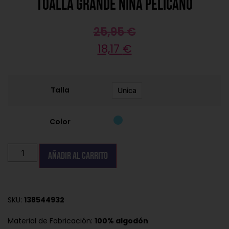
Toalla grande niña pelicano
25,95
€
18,17
€
Talla
Unica
Color
Añadir al carrito
SKU:
138544932
Material de Fabricación:
100% algodón