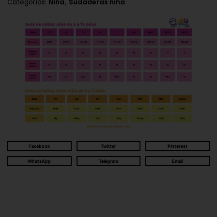
,
Categorías:
Niña
Sudaderas niña
Facebook
Twitter
Pinterest
WhatsApp
Telegram
Email