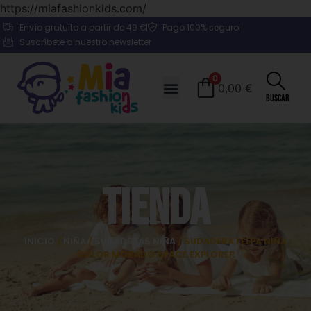
https://miafashionkids.com/
Envío gratuito a partir de 49 €
Pago 100% seguro
Suscríbete a nuestro newsletter
0
0,00
€
Buscar
Tienda
INICIO
/
NIÑA
/
SUDADERAS NIÑA
/ SUDADERA FELPA NIÑA
COLOR MORADO SPACE EXPLORER