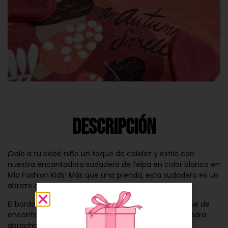
Descripción
¡Dale a tu bebé niño un toque de calidez y estilo con
nuestra encantadora sudadera de felpa en color blanco en
Mia Fashion Kids! Más que una prenda, esta sudadera es un
abrazo de comodidad y moda para tu pequeño.
El bordado de oso en color calabaza agrega un toque de
encanto y diversión a esta sudadera. Con botones para
abrochar, vestirlo será una tarea rápida y sencilla.