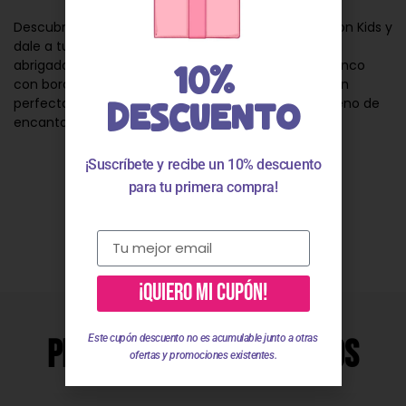
Descubre la magia de la moda infantil en Mia Fashion Kids y
dale a tu bebé niño una sudadera que lo mantenga
abrigado y con estilo. Esta sudadera de felpa en blanco
10%
con bordado de oso en color calabaza es la elección
perfecta para hacer que cada día sea cómodo y lleno de
DESCUENTO
encanto.
¡Suscríbete y recibe un 10% descuento
para tu primera compra!
Valoraciones
¡QUIERO MI CUPÓN!
Este cupón descuento no es acumulable junto a otras
Productos Relacionados
ofertas y promociones existentes.