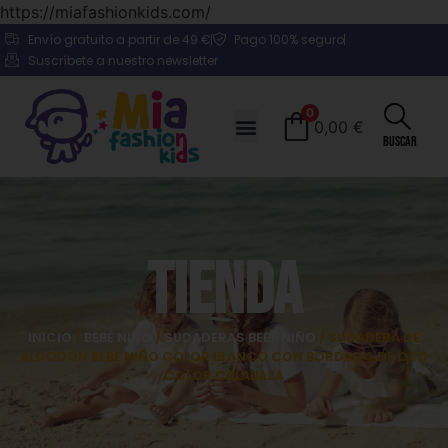
https://miafashionkids.com/
Envío gratuito a partir de 49 €
Pago 100% seguro
Suscríbete a nuestro newsletter
0
0,00
€
Buscar
Tienda
INICIO
/
BEBÉ NIÑO
/
SUDADERAS BEBÉ NIÑO
/ SUDADERA DE
ALGODÓN BEBÉ NIÑO COLOR BLANCO CON BORDADO DE OSO
COLOR CALABAZA