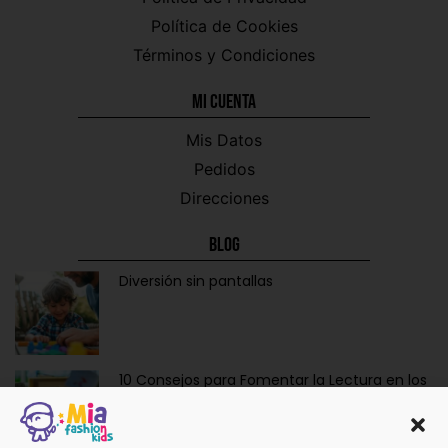
Política de Cookies
Términos y Condiciones
Mi CUENTA
Mis Datos
Pedidos
Direcciones
Blog
Diversión sin pantallas
10 Consejos para Fomentar la Lectura en los
Niños de Forma Divertida y Educativa