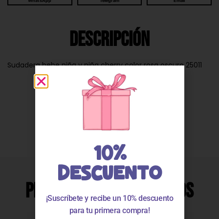
WhatsApp
Telegram
Email
Descripción
Sudadera bebe niña y niña cherry color rosa oscuro 25011
Valoraciones
10%
DESCUENTO
Productos Relacionados
¡Suscríbete y recibe un 10% descuento
para tu primera compra!