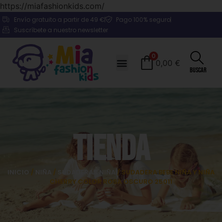
https://miafashionkids.com/
Envío gratuito a partir de 49 €
Pago 100% seguro
Suscríbete a nuestro newsletter
0
0,00
€
Buscar
Tienda
INICIO
/
NIÑA
/
SUDADERAS NIÑA
/ SUDADERA BEBE NIÑA Y NIÑA
CHERRY COLOR ROSA OSCURO 25011