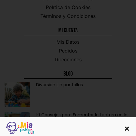
Política de Cookies
Términos y Condiciones
Mi CUENTA
Mis Datos
Pedidos
Direcciones
Blog
Diversión sin pantallas
10 Consejos para Fomentar la Lectura en los
Niños de Forma Divertida y Educativa