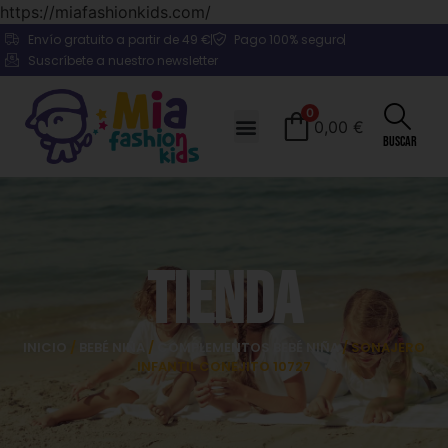
https://miafashionkids.com/
Envío gratuito a partir de 49 €
Pago 100% seguro
Suscríbete a nuestro newsletter
0
0,00
€
Buscar
Tienda
INICIO
/
BEBÉ NIÑA
/
COMPLEMENTOS BEBÉ NIÑA
/ SONAJERO
INFANTIL CONEJITO 10727