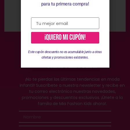
para tu primera compra!
Atención Personalizada
Te ayudamos en el proceso
¡QUIERO MI CUPÓN!
¡Suscríbete al
Este cupón descuento no es acumulable junto a otras
ofertas y promociones existentes.
Newsletter!
¡No te pierdas las últimas tendencias en moda
infantil! Suscríbete a nuestra newsletter y recibe en
tu correo electrónico nuestras novedades,
promociones y descuentos exclusivos. ¡Únete a la
familia de Mia Fashion Kids ahora!.