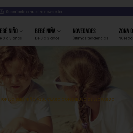
Suscríbete a nuestro newsletter
ebé Niño
Bebé Niña
Novedades
Zona 
e 0 a 3 años
De 0 a 3 años
Últimas tendencias
Nuestra
RCIOPELO BEBÉ NIÑO AZUL CLARO CON DIBUJO DE LEOPARDO