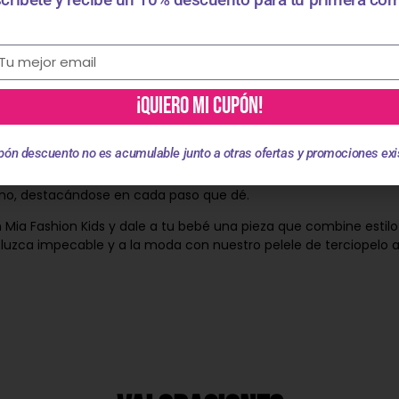
Descripción
¡QUIERO MI CUPÓN!
te nivel con nuestro irresistible pelele de terciopelo para bebé n
que una prenda, es una declaración de moda y lujo para tu peq
pón descuento no es acumulable junto a otras ofertas y promociones exi
dad, este pelele no solo garantiza comodidad, sino también un t
no, destacándose en cada paso que dé.
 Mia Fashion Kids y dale a tu bebé una pieza que combine estilo
uzca impecable y a la moda con nuestro pelele de terciopelo az