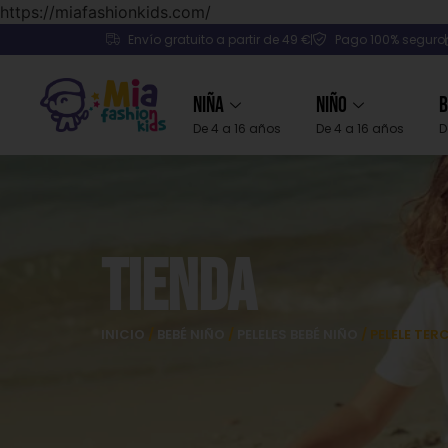
https://miafashionkids.com/
Envío gratuito a partir de 49 €
Pago 100% seguro
Niña
Niño
B
De 4 a 16 años
De 4 a 16 años
D
Tienda
INICIO
/
BEBÉ NIÑO
/
PELELES BEBÉ NIÑO
/ PELELE TE