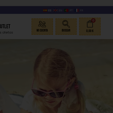
ES
EN
PT
FR
0
Outlet
Mi Cuenta
Buscar
0,00
€
s ofertas