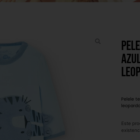
Pele
azul
leo
Pelele t
leopard
Este pro
existenc