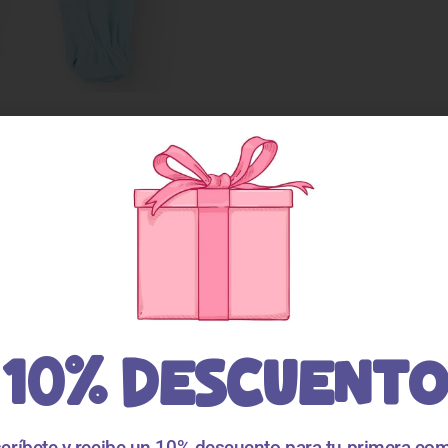
10% DESCUENTO
críbete y recibe un 10% descuento para tu primera co