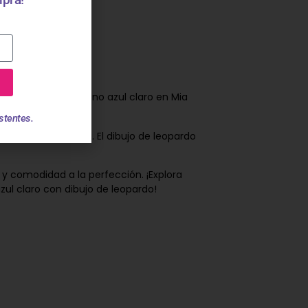
iño en un delicado tono azul claro en Mia
ueño.
stentes.
oque de elegancia. El dibujo de leopardo
 y comodidad a la perfección. ¡Explora
ul claro con dibujo de leopardo!