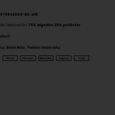
070642000-00-a15
 de Fabricación:
75% algodón 25% poliéster
oboli
,
ías:
Bebé Niño
Peleles bebé niño
Twitter
Pinterest
WhatsApp
Telegram
Email