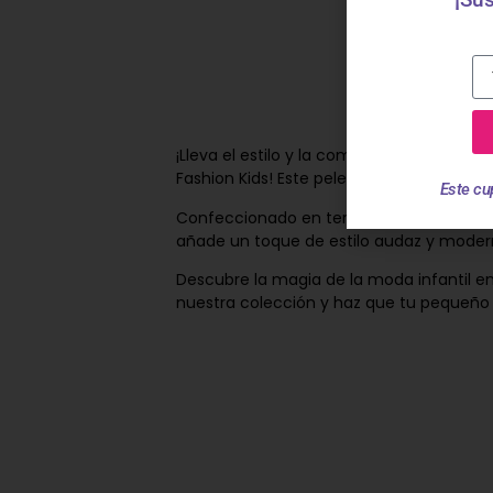
¡Lleva el estilo y la comodidad al siguien
Fashion Kids! Este pelele es mucho más 
Este cu
Confeccionado en terciopelo de alta cali
añade un toque de estilo audaz y moder
Descubre la magia de la moda infantil en
nuestra colección y haz que tu pequeño l