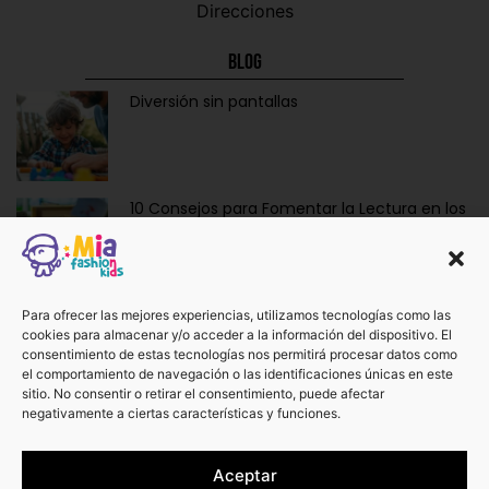
Direcciones
Blog
Diversión sin pantallas
10 Consejos para Fomentar la Lectura en los
Niños de Forma Divertida y Educativa
Ropa y Accesorios para Bebés Recién
Para ofrecer las mejores experiencias, utilizamos tecnologías como las
cookies para almacenar y/o acceder a la información del dispositivo. El
Nacidos: La Dulzura de Vestir a los Más
consentimiento de estas tecnologías nos permitirá procesar datos como
Pequeños.
el comportamiento de navegación o las identificaciones únicas en este
sitio. No consentir o retirar el consentimiento, puede afectar
negativamente a ciertas características y funciones.
¡No te pierdas otros artículos!
Aceptar
Ver más