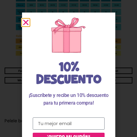
10%
Facebook
Twitter
Pinterest
DESCUENTO
WhatsApp
Telegram
Email
¡Suscríbete y recibe un 10% descuento
Descripción
para tu primera compra!
Pelele bebé niño popelín blanco y amarillo 111205