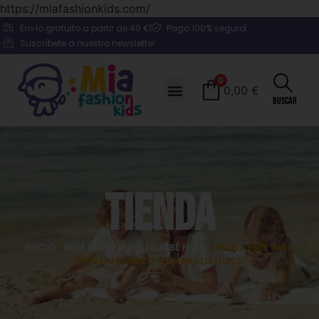
https://miafashionkids.com/
Envío gratuito a partir de 49 €
Pago 100% seguro
Suscríbete a nuestro newsletter
0
0,00
€
Buscar
Tienda
INICIO
/
BEBÉ NIÑO
/
PELELES BEBÉ NIÑO
/ PELELE BEBÉ NIÑO
POPELÍN BLANCO Y AMARILLO 111205