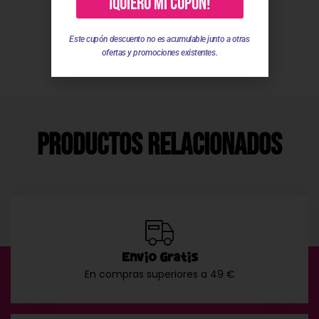
¡QUIERO MI CUPÓN!
Valoraciones
Este cupón descuento no es acumulable junto a otras
ofertas y promociones existentes.
Productos Relacionados
Envío Gratis
En compras superiores a 49 €