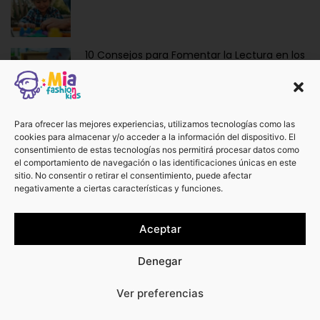
10 Consejos para Fomentar la Lectura en los
Niños de Forma Divertida y Educativa
Ropa y Accesorios para Bebés Recién
Para ofrecer las mejores experiencias, utilizamos tecnologías como las
cookies para almacenar y/o acceder a la información del dispositivo. El
Nacidos: La Dulzura de Vestir a los Más
consentimiento de estas tecnologías nos permitirá procesar datos como
Pequeños.
el comportamiento de navegación o las identificaciones únicas en este
sitio. No consentir o retirar el consentimiento, puede afectar
negativamente a ciertas características y funciones.
¡No te pierdas otros artículos!
Aceptar
Ver más
Denegar
0
Ver preferencias
¿Te podemos ayudar?