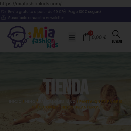
https://miafashionkids.com/
Envío gratuito a partir de 49 €
Pago 100% seguro
Suscríbete a nuestro newsletter
0
0,00
€
Buscar
Tienda
INICIO
/
NIÑO
/
PANTALONES NIÑO
/ PANTALÓN FELPA GRIS
NIÑO CON BOLSILLOS DELANTEROS