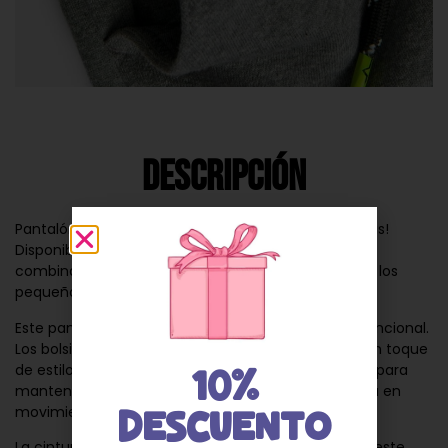
Descripción
Pantalón de felpa para niño en un elegante tono gris!
Disponible en Mia Fashion kids, esta prenda es la
combinación perfecta de moda y comodidad para los
pequeños más exigentes.
Este pantalón se destaca por su diseño versátil y funcional.
Los bolsillos delanteros con cierre no solo añaden un toque
de estilo moderno, sino que también son prácticos para
10%
mantener los objetos seguros mientras tu niño está en
movimiento.
DESCUENTO
La cintura ajustable es una característica clave de este