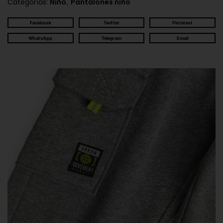
,
Categorías:
Niño
Pantalones niño
Facebook
Twitter
Pinterest
WhatsApp
Telegram
Email