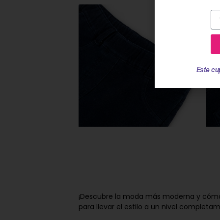
Este cu
¡Descubre la moda más moderna y cómoda 
para llevar el estilo a un nivel complet