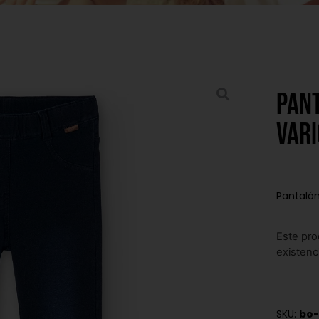
Pant
vari
Pantalón
Este pro
existenc
SKU:
bo-