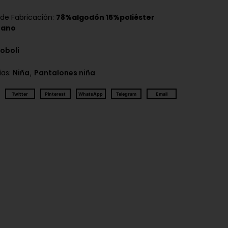
 de Fabricación:
78%algodón 15%poliéster
tano
oboli
,
ías:
Niña
Pantalones niña
Twitter
Pinterest
WhatsApp
Telegram
Email