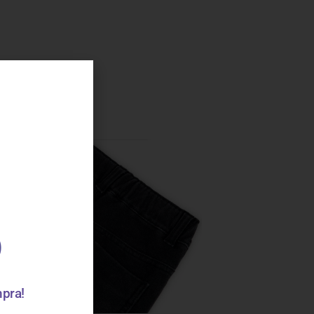
mpra!