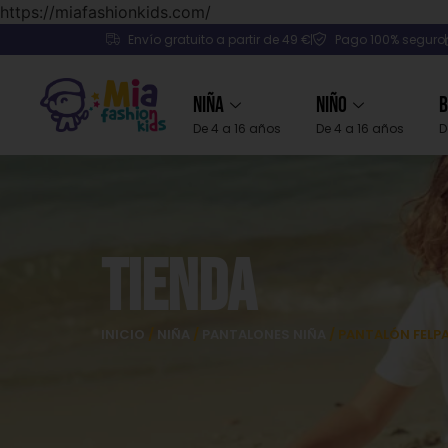
https://miafashionkids.com/
Envío gratuito a partir de 49 €
Pago 100% seguro
Niña
Niño
B
De 4 a 16 años
De 4 a 16 años
D
Tienda
INICIO
/
NIÑA
/
PANTALONES NIÑA
/ PANTALÓN FELP