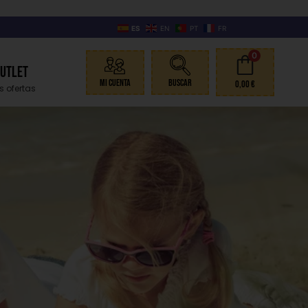
ES
EN
PT
FR
0
Outlet
Mi Cuenta
Buscar
0,00
€
s ofertas