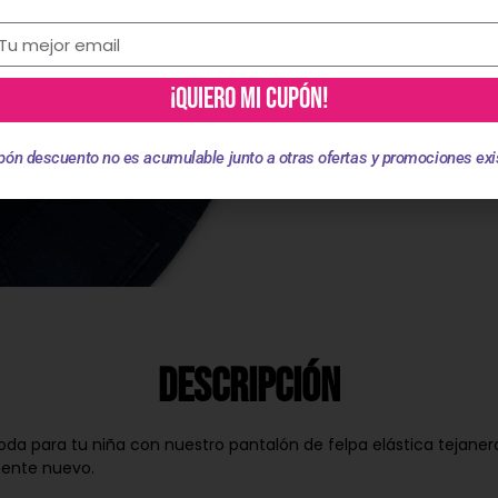
¡QUIERO MI CUPÓN!
pón descuento no es acumulable junto a otras ofertas y promociones exi
Descripción
para tu niña con nuestro pantalón de felpa elástica tejanera!
amente nuevo.