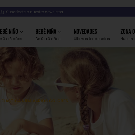
Suscríbete a nuestro newsletter
ebé Niño
Bebé Niña
Novedades
Zona 
e 0 a 3 años
De 0 a 3 años
Últimas tendencias
Nuestra
A ELÁSTICA NIÑA VARIOS COLORES