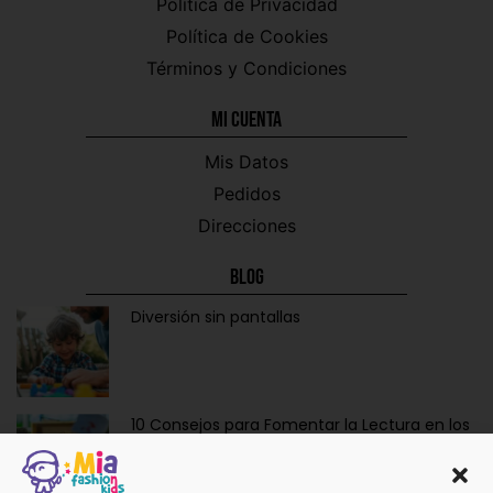
Política de Privacidad
Política de Cookies
Términos y Condiciones
Mi CUENTA
Mis Datos
Pedidos
Direcciones
Blog
Diversión sin pantallas
10 Consejos para Fomentar la Lectura en los
Niños de Forma Divertida y Educativa