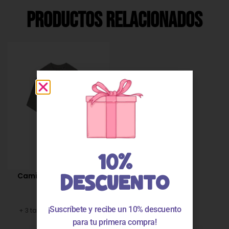
Productos Relacionados
10%
Camiseta niño sunset
DESCUENTO
25030
11,95
€
8,37
€
¡Suscríbete y recibe un 10% descuento
+ 3 tallas disponibles
para tu primera compra!