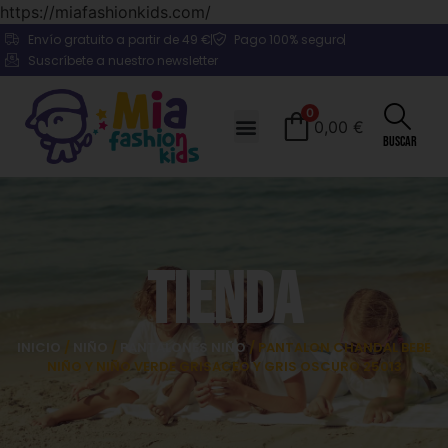
https://miafashionkids.com/
Envío gratuito a partir de 49 €
Pago 100% seguro
Suscríbete a nuestro newsletter
0
0,00
€
Buscar
Tienda
INICIO
/
NIÑO
/
PANTALONES NIÑO
/ PANTALON CHANDAL BEBE
NIÑO Y NIÑO VERDE GRISACEO Y GRIS OSCURO 25013