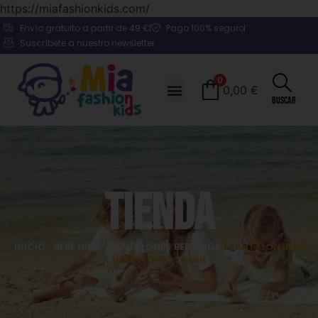
https://miafashionkids.com/
Envío gratuito a partir de 49 €
Pago 100% seguro
Suscríbete a nuestro newsletter
0
0,00
€
Buscar
Tienda
INICIO
/
BEBÉ NIÑA
/
PANTALONES BEBÉ NIÑA
/ PANTALON BEBE
NIÑA FLORES 25008