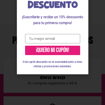
DESCUENTO
Valoraciones
¡Suscríbete y recibe un 10% descuento
para tu primera compra!
Productos Relacionados
¡QUIERO MI CUPÓN!
Este cupón descuento no es acumulable junto a otras
ofertas y promociones existentes.
Envío Gratis
En compras superiores a 49 €