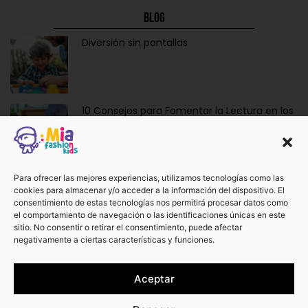
Blog
Diversión sin pantallas
10 Consejos para Fomentar la Lectura en los
Niños de Forma Divertida y Educativa
Ropa y Accesorios para Bebés Recién
Para ofrecer las mejores experiencias, utilizamos tecnologías como las
cookies para almacenar y/o acceder a la información del dispositivo. El
Nacidos: La Dulzura de Vestir a los Más
consentimiento de estas tecnologías nos permitirá procesar datos como
Pequeños.
el comportamiento de navegación o las identificaciones únicas en este
sitio. No consentir o retirar el consentimiento, puede afectar
negativamente a ciertas características y funciones.
¡No te pierdas otros artículos!
Aceptar
Ver más