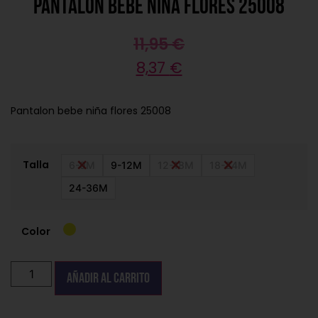
Pantalon bebe niña flores 25008
11,95
€
8,37
€
Pantalon bebe niña flores 25008
Talla
6-9M
9-12M
12-18M
18-24M
24-36M
Color
Añadir al carrito