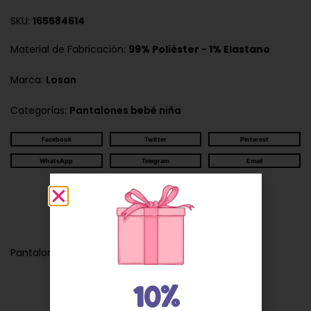
SKU:
165584614
Material de Fabricación:
99% Poliéster - 1% Elastano
Marca:
Losan
Categorías:
Pantalones bebé niña
Facebook
Twitter
Pinterest
WhatsApp
Telegram
Email
Descripción
Pantalon bebe niña flores 25008
10%