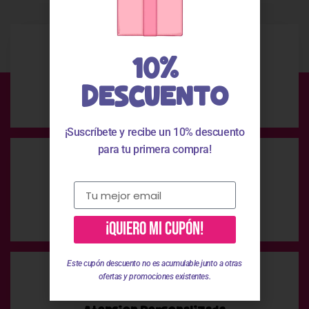
10%
Envío Gratis
DESCUENTO
En compras superiores a 49 €
¡Suscríbete y recibe un 10% descuento
para tu primera compra!
Pago Seguro
Pago 100% seguro
¡QUIERO MI CUPÓN!
Este cupón descuento no es acumulable junto a otras
ofertas y promociones existentes.