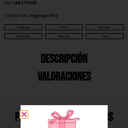
SKU:
148477408
Categorías:
Leggings niña
Facebook
Twitter
Pinterest
WhatsApp
Telegram
Email
Descripción
Valoraciones
Productos Relacionados