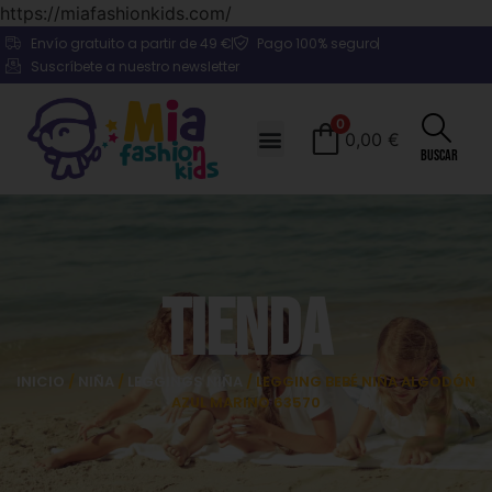
https://miafashionkids.com/
Envío gratuito a partir de 49 €
Pago 100% seguro
Suscríbete a nuestro newsletter
0
0,00
€
Buscar
Tienda
INICIO
/
NIÑA
/
LEGGINGS NIÑA
/ LEGGING BEBÉ NIÑA ALGODÓN
AZUL MARINO 63570