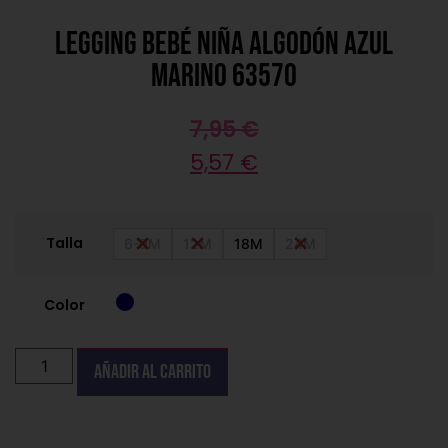
Legging bebé niña algodón azul
marino 63570
7,95
€
5,57
€
Talla
6-9M
12M
18M
24M
Color
Añadir al carrito