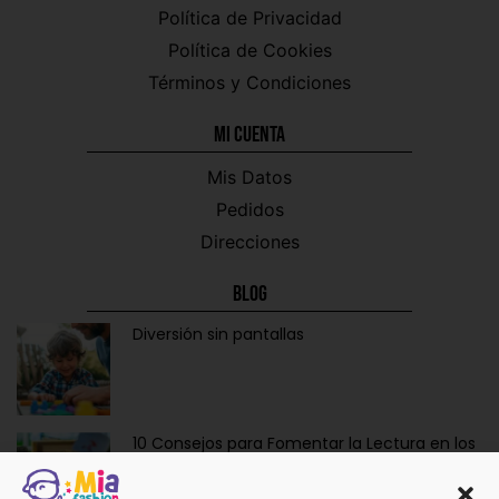
Política de Privacidad
Política de Cookies
Términos y Condiciones
Mi CUENTA
Mis Datos
Pedidos
Direcciones
Blog
Diversión sin pantallas
10 Consejos para Fomentar la Lectura en los
Niños de Forma Divertida y Educativa