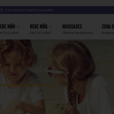
Suscríbete a nuestro newsletter
ebé Niño
Bebé Niña
Novedades
Zona 
e 0 a 3 años
De 0 a 3 años
Últimas tendencias
Nuestra
OSIFICADOR DE LECHE EN POLVO