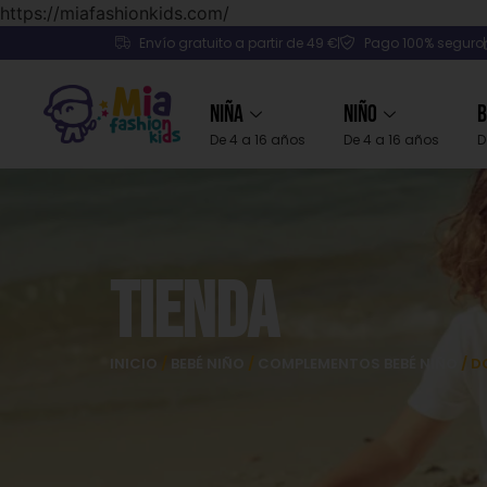
https://miafashionkids.com/
Envío gratuito a partir de 49 €
Pago 100% seguro
Niña
Niño
B
De 4 a 16 años
De 4 a 16 años
D
Tienda
INICIO
/
BEBÉ NIÑO
/
COMPLEMENTOS BEBÉ NIÑO
/ D