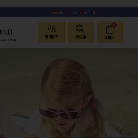
ES
EN
PT
FR
0
Outlet
Mi Cuenta
Buscar
0,00
€
s ofertas