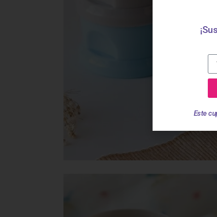
¡Sus
Este cu