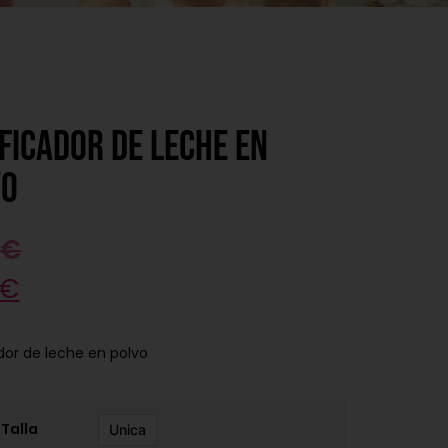
ficador de leche en
vo
5
€
€
dor de leche en polvo
Talla
Unica