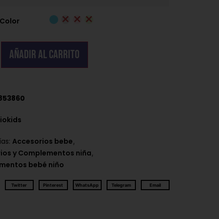
Color
Añadir al carrito
853860
iokids
,
ías:
Accesorios bebe
,
ios y Complementos niña
mentos bebé niño
Twitter
Pinterest
WhatsApp
Telegram
Email