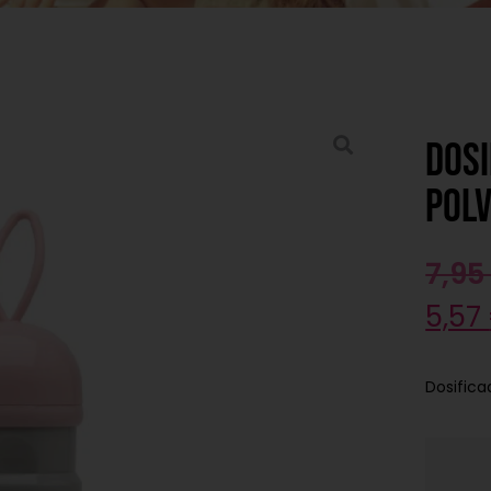
Dosi
pol
7,9
5,57
Dosifica