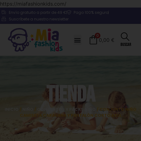
https://miafashionkids.com/
Envío gratuito a partir de 49 €
Pago 100% seguro
Suscríbete a nuestro newsletter
0
0,00
€
Buscar
Tienda
INICIO
/
NIÑO
/
CONJUNTOS Y PACKS NIÑO
/ CONJUNTO NIÑO
CAMISETA CARAVANA Y PANTALÓN CORTO AZUL