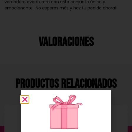
verdadero aventurero con este conjunto único y
emocionante. ¡No esperes más y haz tu pedido ahora!
Valoraciones
Productos Relacionados
Envío Gratis