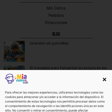
Mis Datos
Pedidos
Direcciones
Blog
Diversión sin pantallas
10 Consejos para Fomentar la Lectura en los
Niños de Forma Divertida y Educativa
Ropa y Accesorios para Bebés Recién
Para ofrecer las mejores experiencias, utilizamos tecnologías como las
cookies para almacenar y/o acceder a la información del dispositivo. El
Nacidos: La Dulzura de Vestir a los Más
consentimiento de estas tecnologías nos permitirá procesar datos como
Pequeños.
el comportamiento de navegación o las identificaciones únicas en este
sitio. No consentir o retirar el consentimiento, puede afectar