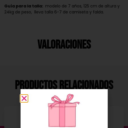
Guía para la talla:
modelo de 7 años, 125 cm de altura y
24kg de peso, lleva talla 6-7 de camiseta y falda.
Valoraciones
Productos Relacionados