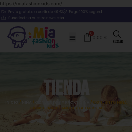
https://miafashionkids.com/
Envío gratuito a partir de 49 €
Pago 100% seguro
Suscríbete a nuestro newsletter
0
0,00
€
Buscar
Tienda
INICIO
/
NIÑA
/
CONJUNTOS Y PACKS NIÑA
/ CONJUNTO NIÑA
CAMISETA AZUL ANCLA Y FALDA ROJA