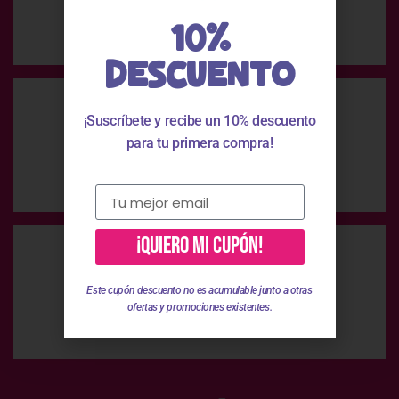
Envío Gratis
10%
En compras superiores a 49 €
DESCUENTO
¡Suscríbete y recibe un 10% descuento
para tu primera compra!
Pago Seguro
Pago 100% seguro
¡QUIERO MI CUPÓN!
Este cupón descuento no es acumulable junto a otras
Atención Personalizada
ofertas y promociones existentes.
Te ayudamos en el proceso