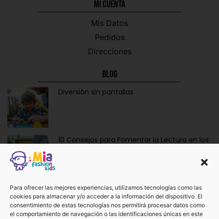
Mi CUENTA
Mis Datos
Pedidos
Direcciones
Blog
Diversión sin pantallas
10 Consejos para Fomentar la Lectura en los
Niños de Forma Divertida y Educativa
Ropa y Accesorios para Bebés Recién
Para ofrecer las mejores experiencias, utilizamos tecnologías como las
cookies para almacenar y/o acceder a la información del dispositivo. El
Nacidos: La Dulzura de Vestir a los Más
consentimiento de estas tecnologías nos permitirá procesar datos como
Pequeños.
el comportamiento de navegación o las identificaciones únicas en este