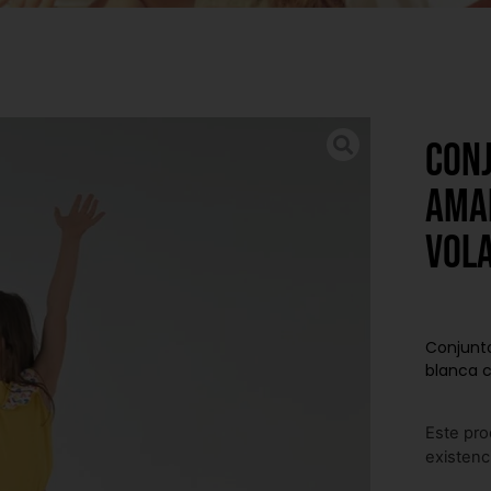
Con
amar
vola
Conjunto
blanca 
Este pro
existenc