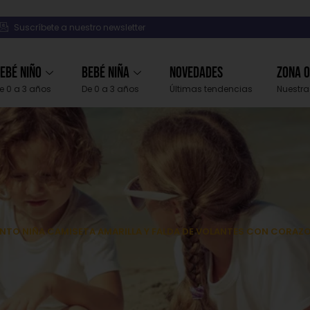
Suscríbete a nuestro newsletter
ebé Niño
Bebé Niña
Novedades
Zona 
e 0 a 3 años
De 0 a 3 años
Últimas tendencias
Nuestra
NTO NIÑA CAMISETA AMARILLA Y FALDA DE VOLANTES CON CORAZO