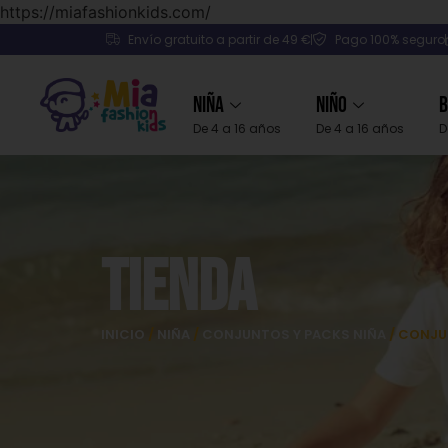
https://miafashionkids.com/
Envío gratuito a partir de 49 €
Pago 100% seguro
Niña
Niño
B
De 4 a 16 años
De 4 a 16 años
D
Tienda
INICIO
/
NIÑA
/
CONJUNTOS Y PACKS NIÑA
/ CONJU