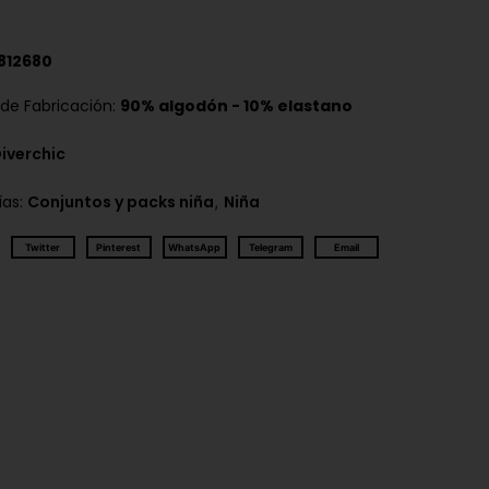
812680
 de Fabricación:
90% algodón - 10% elastano
iverchic
,
ías:
Conjuntos y packs niña
Niña
Twitter
Pinterest
WhatsApp
Telegram
Email