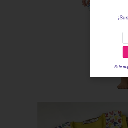
¡Sus
Este cu