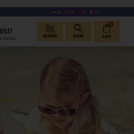
ES
EN
PT
FR
0
Outlet
Mi Cuenta
Buscar
0,00
€
s ofertas
NES DE C