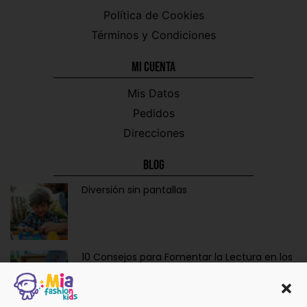
Política de Cookies
Términos y Condiciones
Mi CUENTA
Mis Datos
Pedidos
Direcciones
Blog
Diversión sin pantallas
10 Consejos para Fomentar la Lectura en los
Niños de Forma Divertida y Educativa