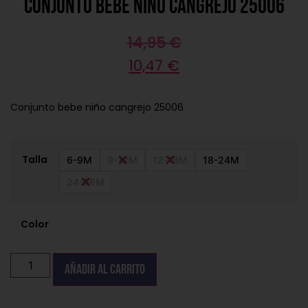
Conjunto bebe niño cangrejo 25006
14,95
€
10,47
€
Conjunto bebe niño cangrejo 25006
Talla
6-9M
9-12M
12-18M
18-24M
24-36M
Color
Añadir al carrito