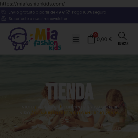
https://miafashionkids.com/
Envío gratuito a partir de 49 €
Pago 100% seguro
Suscríbete a nuestro newsletter
0
0,00
€
Buscar
Tienda
INICIO
/
BEBÉ NIÑO
/
CONJUNTOS Y PACKS BEBÉ
NIÑO
/ CONJUNTO BEBE NIÑO CANGREJO 25006