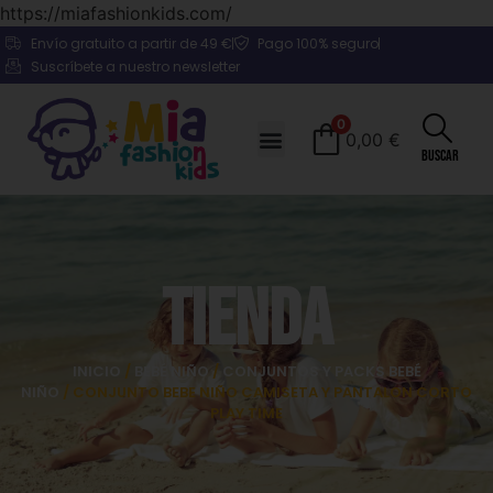
https://miafashionkids.com/
Envío gratuito a partir de 49 €
Pago 100% seguro
Suscríbete a nuestro newsletter
0
0,00
€
Buscar
Tienda
INICIO
/
BEBÉ NIÑO
/
CONJUNTOS Y PACKS BEBÉ
NIÑO
/ CONJUNTO BEBE NIÑO CAMISETA Y PANTALON CORTO
PLAY TIME