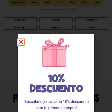
Facebook
Twitter
Pinterest
WhatsApp
Telegram
Email
Descripción
Valoraciones
10%
DESCUENTO
Productos Relacionados
¡Suscríbete y recibe un 10% descuento
para tu primera compra!