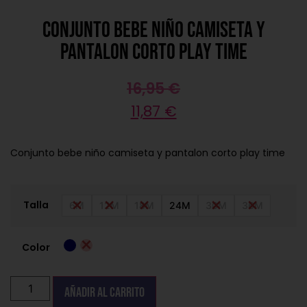
Conjunto bebe niño camiseta y
pantalon corto play time
16,95
€
11,87
€
Conjunto bebe niño camiseta y pantalon corto play time
Talla
6M
12M
18M
24M
30M
36M
Color
Añadir al carrito