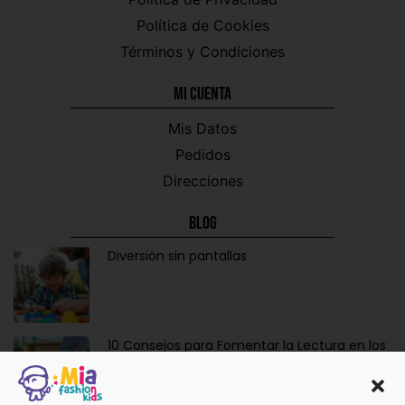
Política de Cookies
Términos y Condiciones
Mi CUENTA
Mis Datos
Pedidos
Direcciones
Blog
Diversión sin pantallas
10 Consejos para Fomentar la Lectura en los
Niños de Forma Divertida y Educativa