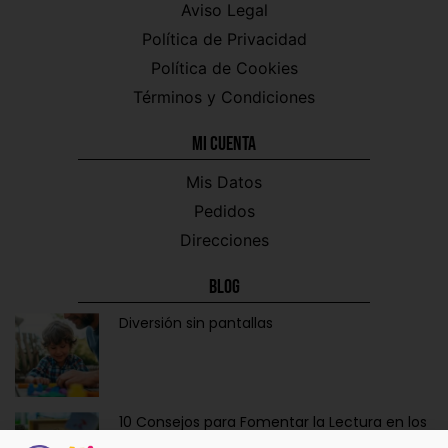
Aviso Legal
Política de Privacidad
Política de Cookies
Términos y Condiciones
Mi CUENTA
Mis Datos
Pedidos
Direcciones
Blog
Diversión sin pantallas
10 Consejos para Fomentar la Lectura en los
Niños de Forma Divertida y Educativa