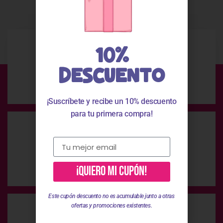
10%
DESCUENTO
Envío Gratis
En compras superiores a 49 €
¡Suscríbete y recibe un 10% descuento
para tu primera compra!
Pago Seguro
Pago 100% seguro
¡QUIERO MI CUPÓN!
Este cupón descuento no es acumulable junto a otras
ofertas y promociones existentes.