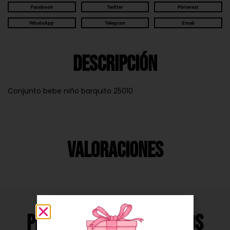
Facebook
Twitter
Pinterest
WhatsApp
Telegram
Email
Descripción
Conjunto bebe niño barquito 25010
Valoraciones
Productos Relacionados