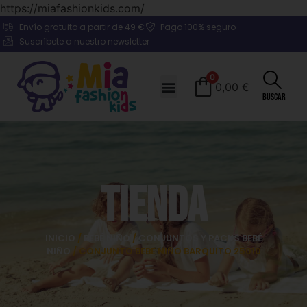
https://miafashionkids.com/
Envío gratuito a partir de 49 €
Pago 100% seguro
Suscríbete a nuestro newsletter
0
0,00
€
Buscar
Tienda
INICIO
/
BEBÉ NIÑO
/
CONJUNTOS Y PACKS BEBÉ
NIÑO
/ CONJUNTO BEBE NIÑO BARQUITO 25010