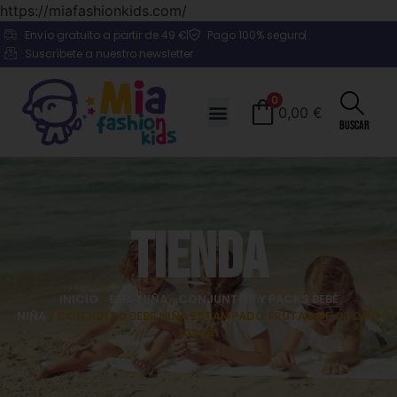
https://miafashionkids.com/
Envío gratuito a partir de 49 €
Pago 100% seguro
Suscríbete a nuestro newsletter
0
0,00
€
Buscar
Tienda
INICIO
/
BEBÉ NIÑA
/
CONJUNTOS Y PACKS BEBÉ
NIÑA
/ CONJUNTO BEBE NIÑA ESTAMPADO FRUTAS DE OTOÑO
102081