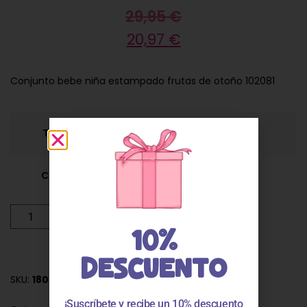
29,95
€
20,97
€
Conjunto bebe niña estampado frutas de otoño 102081
Talla
6M
9M
12M
Color
Añadir al carrito
10%
DESCUENTO
SKU:
180882189
¡Suscríbete y recibe un 10% descuento