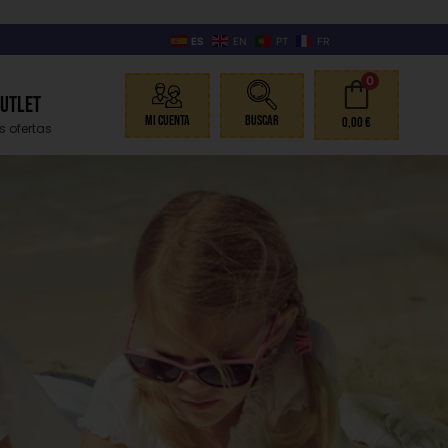
ES
EN
PT
FR
0
Outlet
Mi Cuenta
Buscar
0,00
€
s ofertas