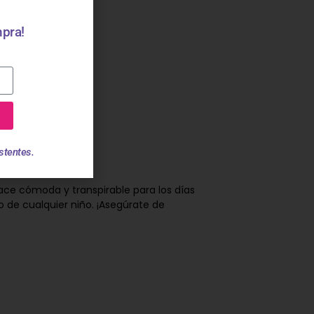
mpra!
stentes.
ce cómoda y transpirable para los días
o de cualquier niño. ¡Asegúrate de