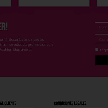
er!
antil! Suscríbete a nuestra
estras novedades, promociones y
Fashion Kids ahora!.
Acept
al Cliente
Condiciones Legales