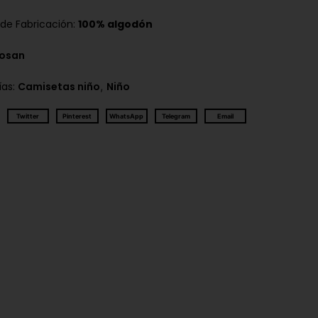
 de Fabricación:
100% algodón
Losan
,
ías:
Camisetas niño
Niño
Twitter
Pinterest
WhatsApp
Telegram
Email