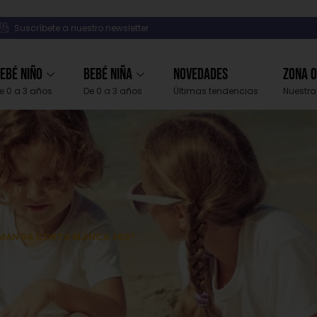
Suscríbete a nuestro newsletter
ebé Niño
Bebé Niña
Novedades
Zona 
e 0 a 3 años
De 0 a 3 años
Últimas tendencias
Nuestra
 MANGA CORTA BLANCA 360º