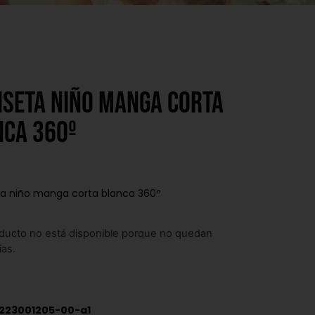
iseta niño manga corta
nca 360º
a niño manga corta blanca 360º
ducto no está disponible porque no quedan
ias.
223001205-00-a1