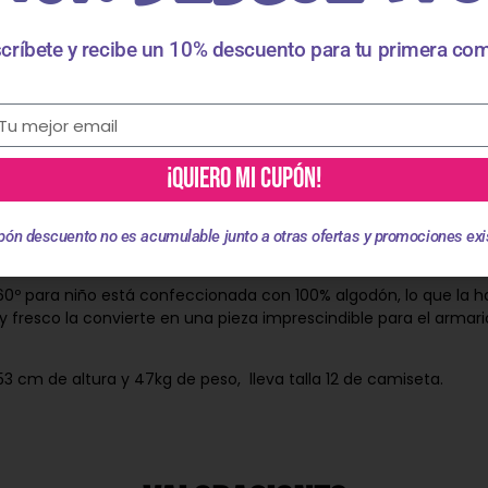
críbete y recibe un 10% descuento para tu primera co
¡QUIERO MI CUPÓN!
Descripción
pón descuento no es acumulable junto a otras ofertas y promociones exi
º para niño está confeccionada con 100% algodón, lo que la ha
 fresco la convierte en una pieza imprescindible para el armari
3 cm de altura y 47kg de peso, lleva talla 12 de camiseta.