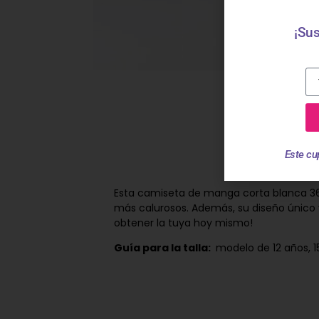
¡Sus
Este cu
Esta camiseta de manga corta blanca 360
más calurosos. Además, su diseño único y
obtener la tuya hoy mismo!
Guía para la talla:
modelo de 12 años, 15