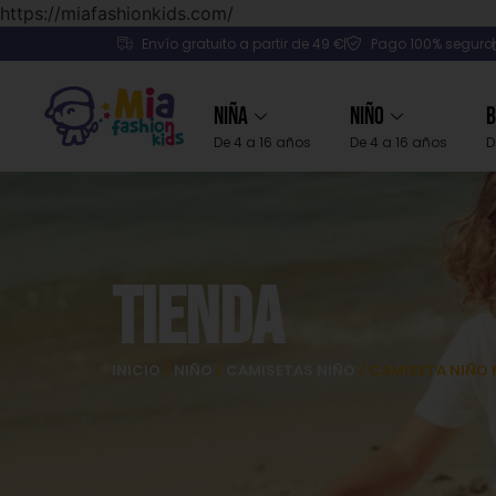
https://miafashionkids.com/
Envío gratuito a partir de 49 €
Pago 100% seguro
Niña
Niño
B
De 4 a 16 años
De 4 a 16 años
D
Tienda
INICIO
/
NIÑO
/
CAMISETAS NIÑO
/ CAMISETA NIÑO