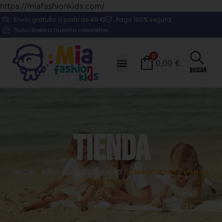
https://miafashionkids.com/
Envío gratuito a partir de 49 €
Pago 100% seguro
Suscríbete a nuestro newsletter
0
0,00
€
Buscar
Tienda
INICIO
/
NIÑO
/
CAMISETAS NIÑO
/ CAMISETA NIÑO MANGA
CORTA AZUL