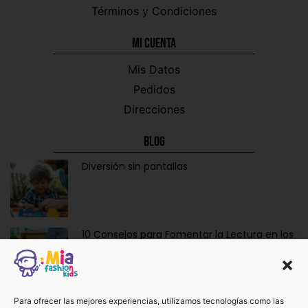
Términos y Condiciones
Mi CUENTA
Mis Datos
Pedidos
Direcciones
Blog
Diversión sin pantallas
10 Consejos para Fomentar la Lectura en los
Niños de Forma Divertida y Educativa
Ropa y Accesorios para Bebés Recién
Para ofrecer las mejores experiencias, utilizamos tecnologías como las