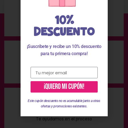
10%
Envío Gratis
En compras superiores a 49 €
DESCUENTO
¡Suscríbete y recibe un 10% descuento
para tu primera compra!
Pago Seguro
Pago 100% seguro
¡QUIERO MI CUPÓN!
Este cupón descuento no es acumulable junto a otras
ofertas y promociones existentes.
Atención Personalizada
Te ayudamos en el proceso