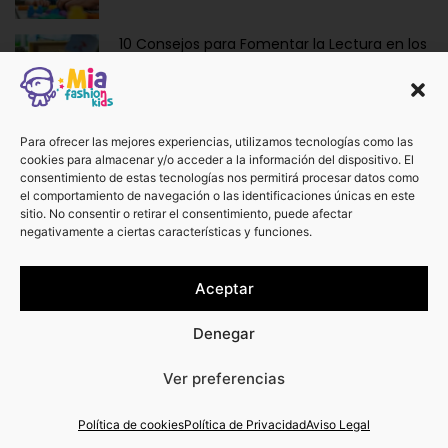
10 Consejos para Fomentar la Lectura en los
Niños de Forma Divertida y Educativa
Ropa y Accesorios para Bebés Recién
Para ofrecer las mejores experiencias, utilizamos tecnologías como las
cookies para almacenar y/o acceder a la información del dispositivo. El
Nacidos: La Dulzura de Vestir a los Más
consentimiento de estas tecnologías nos permitirá procesar datos como
Pequeños.
el comportamiento de navegación o las identificaciones únicas en este
sitio. No consentir o retirar el consentimiento, puede afectar
negativamente a ciertas características y funciones.
¡No te pierdas otros artículos!
Aceptar
Ver más
Denegar
0
Ver preferencias
¿Te podemos ayudar?
Política de cookies
Política de Privacidad
Aviso Legal
© 2023 · Mia Fashion Kids · Todos los derechos
reservados