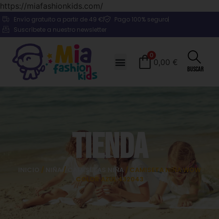
https://miafashionkids.com/
Envío gratuito a partir de 49 €
Pago 100% seguro
Suscríbete a nuestro newsletter
0
0,00
€
Buscar
Tienda
INICIO
/
NIÑA
/
CAMISETAS NIÑA
/ CAMISETA NIÑA WOW
COLOR AZUL 432043