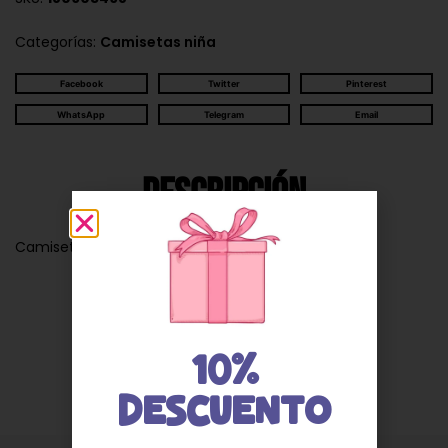
Categorías:
Camisetas niña
Facebook
Twitter
Pinterest
WhatsApp
Telegram
Email
Descripción
Camiseta niña wow color azul 432043
Valoraciones
10%
DESCUENTO