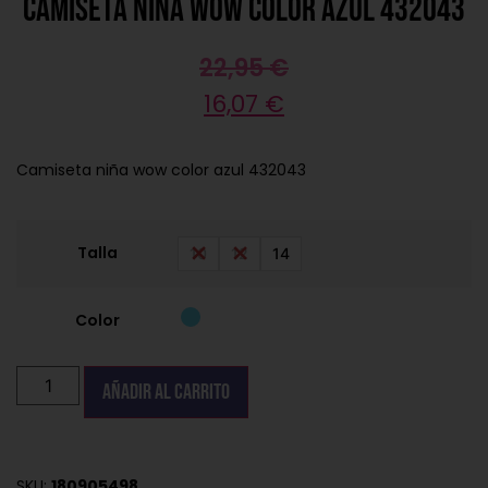
Camiseta niña wow color azul 432043
22,95
€
16,07
€
Camiseta niña wow color azul 432043
Talla
10
12
14
Color
Añadir al carrito
SKU:
180905498