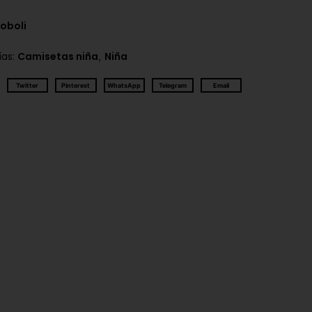
oboli
,
ías:
Camisetas niña
Niña
Twitter
Pinterest
WhatsApp
Telegram
Email