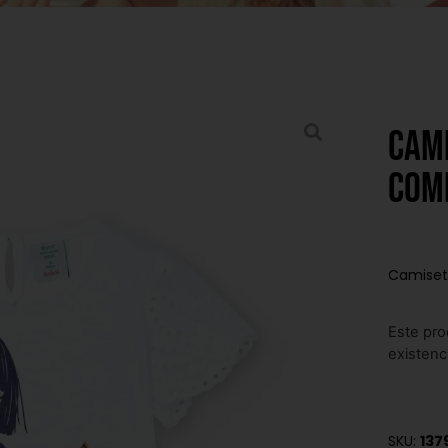
Cami
com
Camiset
Este pro
existenc
SKU:
137