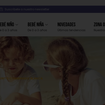
Suscríbete a nuestro newsletter
ebé Niño
Bebé Niña
Novedades
Zona 
e 0 a 3 años
De 0 a 3 años
Últimas tendencias
Nuestra
 PUNTO COMBINADO BLANCA