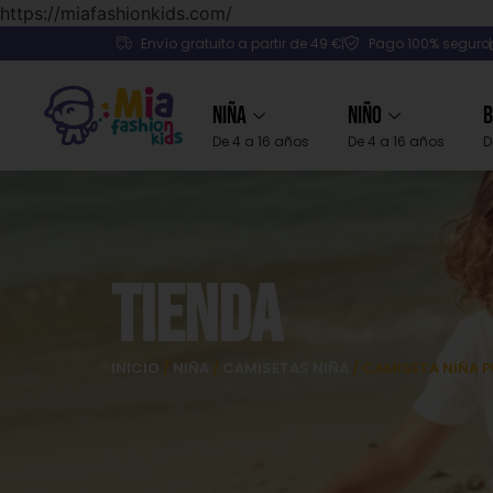
https://miafashionkids.com/
Envío gratuito a partir de 49 €
Pago 100% seguro
Niña
Niño
B
De 4 a 16 años
De 4 a 16 años
D
Tienda
INICIO
/
NIÑA
/
CAMISETAS NIÑA
/ CAMISETA NIÑA