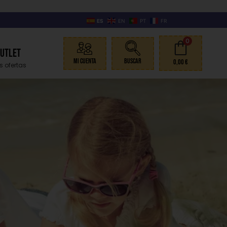
ES
EN
PT
FR
0
Outlet
Mi Cuenta
Buscar
0,00
€
s ofertas