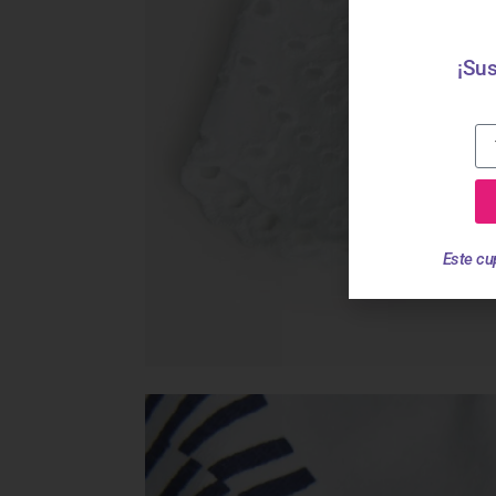
¡Sus
Este cu