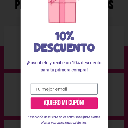
Productos Relacionados
10%
DESCUENTO
Envío Gratis
En compras superiores a 49 €
¡Suscríbete y recibe un 10% descuento
para tu primera compra!
Pago Seguro
¡QUIERO MI CUPÓN!
Pago 100% seguro
Este cupón descuento no es acumulable junto a otras
ofertas y promociones existentes.