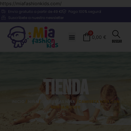
https://miafashionkids.com/
Envío gratuito a partir de 49 €
Pago 100% seguro
Suscríbete a nuestro newsletter
0
0,00
€
Buscar
Tienda
INICIO
/
NIÑA
/
CAMISETAS NIÑA
/ CAMISETA NIÑA CON
MENSAJE 25011