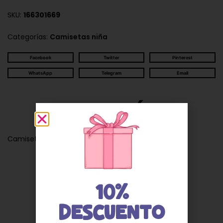
SKU:
166301669
Categorías:
Camisetas niña
Facebook
Twitter
Pinterest
WhatsApp
Telegram
Email
Descripción
Camiseta niña blanca con detalle 25011
10%
Valoraciones
DESCUENTO