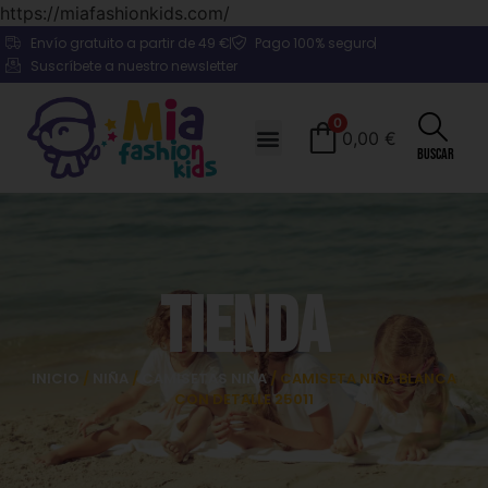
https://miafashionkids.com/
Envío gratuito a partir de 49 €
Pago 100% seguro
Suscríbete a nuestro newsletter
0
0,00
€
Buscar
Tienda
INICIO
/
NIÑA
/
CAMISETAS NIÑA
/ CAMISETA NIÑA BLANCA
CON DETALLE 25011