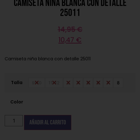
Camiseta niña blanca con detalle
25011
14,95
€
10,47
€
Camiseta niña blanca con detalle 25011
Talla
9-10
11-12
3
4
5
6
7
8
Color
Añadir al carrito