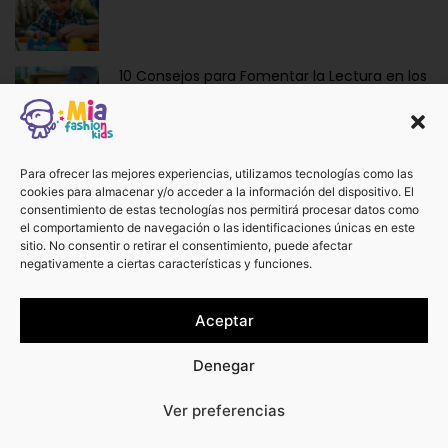
10 Consejos para Fomentar la Lectura en los
Niños de Forma Divertida y Educativa
Ropa y Accesorios para Bebés Recién
Para ofrecer las mejores experiencias, utilizamos tecnologías como las
cookies para almacenar y/o acceder a la información del dispositivo. El
Nacidos: La Dulzura de Vestir a los Más
consentimiento de estas tecnologías nos permitirá procesar datos como
Pequeños.
el comportamiento de navegación o las identificaciones únicas en este
sitio. No consentir o retirar el consentimiento, puede afectar
negativamente a ciertas características y funciones.
¡No te pierdas otros artículos!
Aceptar
Ver más
Denegar
0
Ver preferencias
¿Te podemos ayudar?