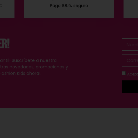
€
Pago 100% seguro
er!
antil! Suscríbete a nuestra
estras novedades, promociones y
Fashion Kids ahora!.
Acept