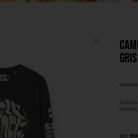
Cam
gris
Camiseta
Este pro
existenc
SKU:
151