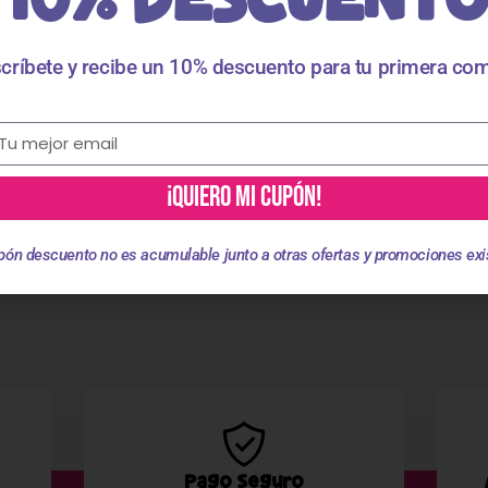
Valoraciones
críbete y recibe un 10% descuento para tu primera co
¡QUIERO MI CUPÓN!
Productos Relacionados
pón descuento no es acumulable junto a otras ofertas y promociones exi
Pago Seguro