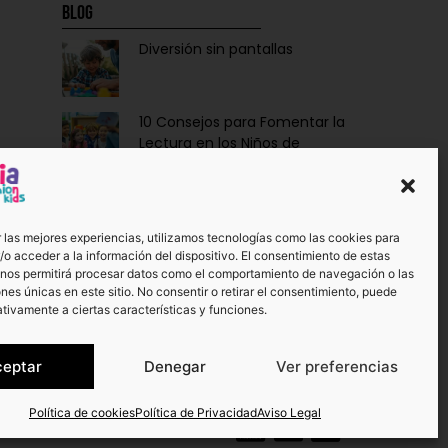
Blog
Diversión sin pantallas
10 Consejos para Fomentar la
Lectura en los Niños de
Forma Divertida y Educativa
Ropa y Accesorios para
Bebés Recién Nacidos: La
 las mejores experiencias, utilizamos tecnologías como las cookies para
Dulzura de Vestir a los Más
o acceder a la información del dispositivo. El consentimiento de estas
Pequeños.
 nos permitirá procesar datos como el comportamiento de navegación o las
ones únicas en este sitio. No consentir o retirar el consentimiento, puede
¡No te pierdas otros artículos!
tivamente a ciertas características y funciones.
Ver más
0
ceptar
Denegar
Ver preferencias
Política de cookies
Política de Privacidad
Aviso Legal