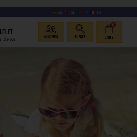
ES
EN
PT
FR
0
Outlet
Mi Cuenta
Buscar
0,00
€
s ofertas