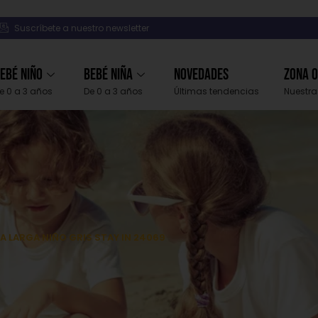
Suscríbete a nuestro newsletter
ebé Niño
Bebé Niña
Novedades
Zona 
e 0 a 3 años
De 0 a 3 años
Últimas tendencias
Nuestra
 LARGA NIÑO GRIS STAY IN 24069