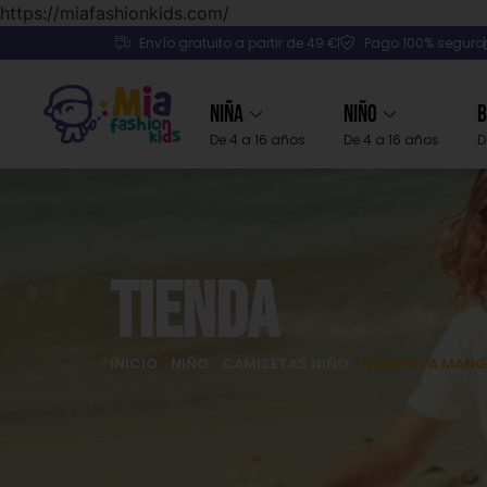
https://miafashionkids.com/
Envío gratuito a partir de 49 €
Pago 100% seguro
Niña
Niño
B
De 4 a 16 años
De 4 a 16 años
D
Tienda
INICIO
/
NIÑO
/
CAMISETAS NIÑO
/ CAMISETA MANGA