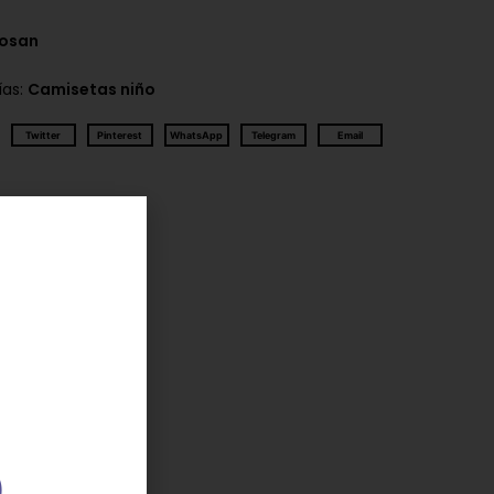
Losan
ías:
Camisetas niño
Twitter
Pinterest
WhatsApp
Telegram
Email