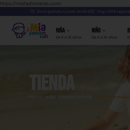
https://miafashionkids.com/
Envío gratuito a partir de 49 €
Pago 100% seguro
Niña
Niño
B
De 4 a 16 años
De 4 a 16 años
D
Tienda
INICIO
/
NIÑA
/
CAMISETAS NIÑA
/ CAMISETA MANGA