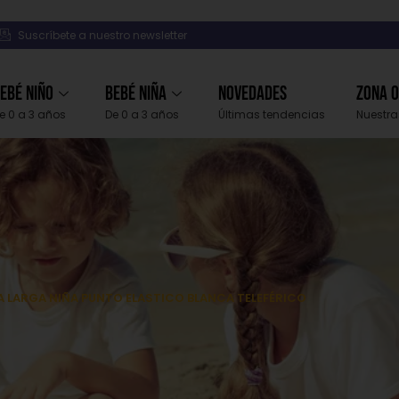
Suscríbete a nuestro newsletter
ebé Niño
Bebé Niña
Novedades
Zona 
e 0 a 3 años
De 0 a 3 años
Últimas tendencias
Nuestra
 LARGA NIÑA PUNTO ELASTICO BLANCA TELEFÉRICO