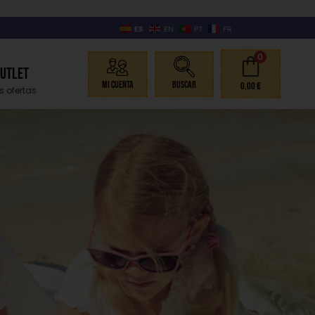
ES
EN
PT
FR
0
Outlet
Mi Cuenta
Buscar
0,00
€
s ofertas