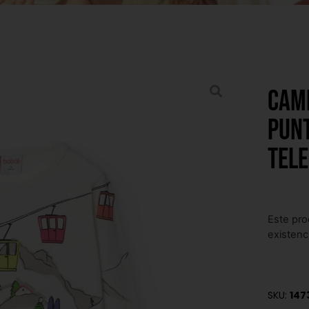
Cam
pun
tele
Este pro
existenc
SKU:
147