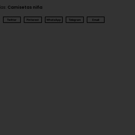
ías:
Camisetas niña
Twitter
Pinterest
WhatsApp
Telegram
Email