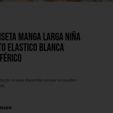
iseta manga larga niña
to elastico blanca
férico
ducto no está disponible porque no quedan
ias.
352519