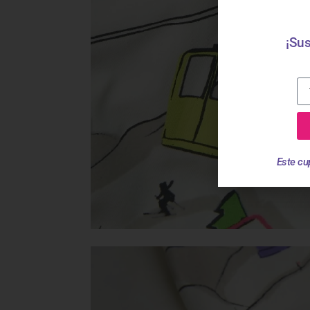
¡Sus
Este cu