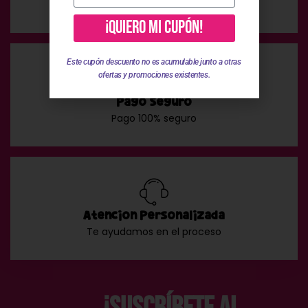
En compras superiores a 49 €
¡QUIERO MI CUPÓN!
Este cupón descuento no es acumulable junto a otras
ofertas y promociones existentes.
Pago Seguro
Pago 100% seguro
Atención Personalizada
Te ayudamos en el proceso