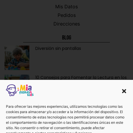
Mis Datos
Pedidos
Direcciones
Blog
Diversión sin pantallas
10 Consejos para Fomentar la Lectura en los
Niños de Forma Divertida y Educativa
Ropa y Accesorios para Bebés Recién
Para ofrecer las mejores experiencias, utilizamos tecnologías como las
cookies para almacenar y/o acceder a la información del dispositivo. El
Nacidos: La Dulzura de Vestir a los Más
consentimiento de estas tecnologías nos permitirá procesar datos como
Pequeños.
el comportamiento de navegación o las identificaciones únicas en este
sitio. No consentir o retirar el consentimiento, puede afectar