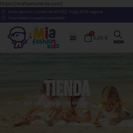
https://miafashionkids.com/
Envío gratuito a partir de 49 €
Pago 100% seguro
Suscríbete a nuestro newsletter
0
0,00
€
Buscar
Tienda
INICIO
/
BEBÉ NIÑO
/
CAMISETAS BEBÉ NIÑO
/ CAMISETA BEBE
NIÑO HAPPY EN COLOR NARANJA 63015