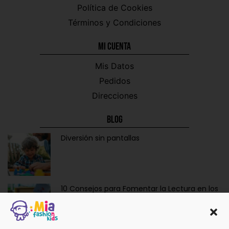
Política de Cookies
Términos y Condiciones
Mi CUENTA
Mis Datos
Pedidos
Direcciones
Blog
Diversión sin pantallas
10 Consejos para Fomentar la Lectura en los
Niños de Forma Divertida y Educativa