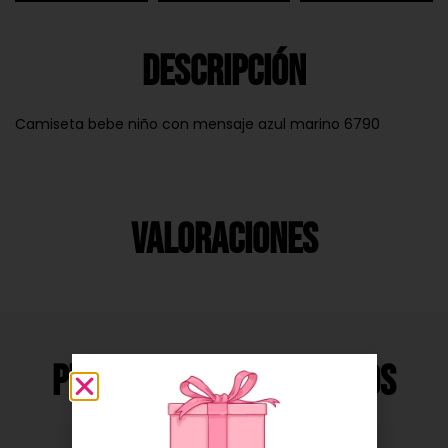
Descripción
Camiseta bebe niño con mensaje azul marino 6790
Valoraciones
Productos Relacionados