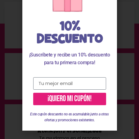
10%
Envío Gratis
DESCUENTO
En compras superiores a 49 €
¡Suscríbete y recibe un 10% descuento
para tu primera compra!
Pago Seguro
Pago 100% seguro
¡QUIERO MI CUPÓN!
Este cupón descuento no es acumulable junto a otras
ofertas y promociones existentes.
Atención Personalizada
Te ayudamos en el proceso