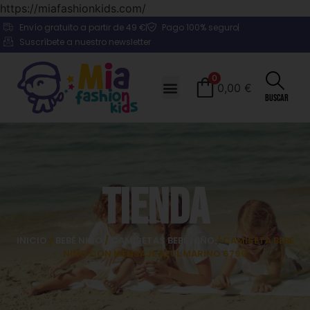
https://miafashionkids.com/
Envío gratuito a partir de 49 €
Pago 100% seguro
Suscríbete a nuestro newsletter
0
0,00
€
Buscar
Tienda
INICIO
/
BEBÉ NIÑO
/
CAMISETAS BEBÉ NIÑO
/ CAMISETA BEBE
NIÑO CON MENSAJE AZUL MARINO 6790