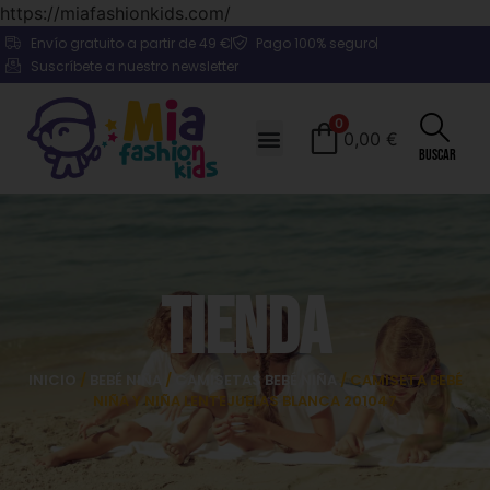
https://miafashionkids.com/
Envío gratuito a partir de 49 €
Pago 100% seguro
Suscríbete a nuestro newsletter
0
0,00
€
Buscar
Tienda
INICIO
/
BEBÉ NIÑA
/
CAMISETAS BEBÉ NIÑA
/ CAMISETA BEBÉ
NIÑA Y NIÑA LENTEJUELAS BLANCA 201047