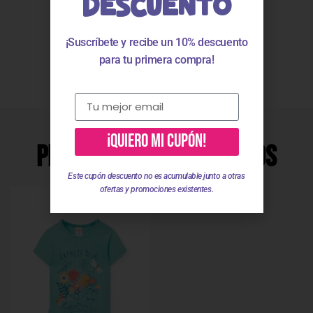
DESCUENTO
¡Suscríbete y recibe un 10% descuento
Valoraciones
para tu primera compra!
¡QUIERO MI CUPÓN!
Productos Relacionados
Este cupón descuento no es acumulable junto a otras
ofertas y promociones existentes.