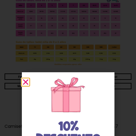
Facebook
Twitter
Pinterest
WhatsApp
Telegram
Email
Descripción
10%
Camiseta bebé niña y niña lentejuelas blanca 201047