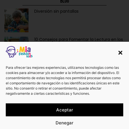
Blog
Diversión sin pantallas
10 Consejos para Fomentar la Lectura en los
Niños de Forma Divertida y Educativa
Ropa y Accesorios para Bebés Recién
Para ofrecer las mejores experiencias, utilizamos tecnologías como las
cookies para almacenar y/o acceder a la información del dispositivo. El
Nacidos: La Dulzura de Vestir a los Más
consentimiento de estas tecnologías nos permitirá procesar datos como
Pequeños.
el comportamiento de navegación o las identificaciones únicas en este
sitio. No consentir o retirar el consentimiento, puede afectar
negativamente a ciertas características y funciones.
¡No te pierdas otros artículos!
Aceptar
Ver más
Denegar