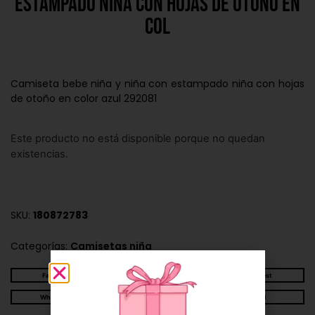
estampado niña con hojas de otoño en
col
Camiseta bebe niña y niña con estampado niña con hojas
de otoño en color azul 292081
Este producto no está disponible porque no quedan
existencias.
SKU:
180872783
Categorías:
Camisetas niña
Facebook
Twitter
Pinterest
WhatsApp
Telegram
Email