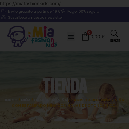
https://miafashionkids.com/
Envío gratuito a partir de 49 €
Pago 100% seguro
Suscríbete a nuestro newsletter
0
0,00
€
Buscar
Tienda
INICIO
/
NIÑA
/
CAMISETAS NIÑA
/ CAMISETA BEBE NIÑA Y NIÑA
CON ESTAMPADO NIÑA CON HOJAS DE OTOÑO EN COL