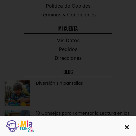
Política de Cookies
Términos y Condiciones
Mi CUENTA
Mis Datos
Pedidos
Direcciones
Blog
Diversión sin pantallas
10 Consejos para Fomentar la Lectura en los
Niños de Forma Divertida y Educativa