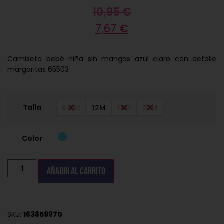
10,95
€
7,67
€
Camiseta bebé niña sin mangas azul claro con detalle
margaritas 65503
Talla
6-9M
12M
18M
24M
Color
Añadir al carrito
SKU:
163859970