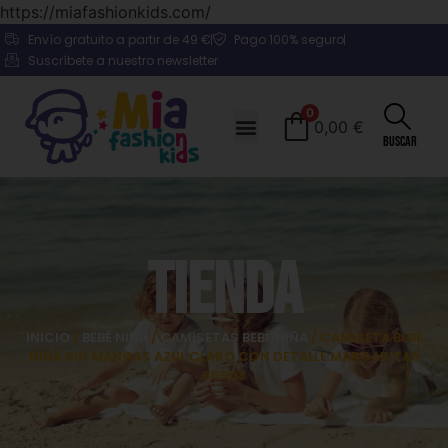
https://miafashionkids.com/
Envío gratuito a partir de 49 €
Pago 100% seguro
Suscríbete a nuestro newsletter
0
0,00
€
Buscar
Tienda
INICIO
/
BEBÉ NIÑA
/
CAMISETAS BEBÉ NIÑA
/ CAMISETA BEBÉ
NIÑA SIN MANGAS AZUL CLARO CON DETALLE MARGARITAS
65503