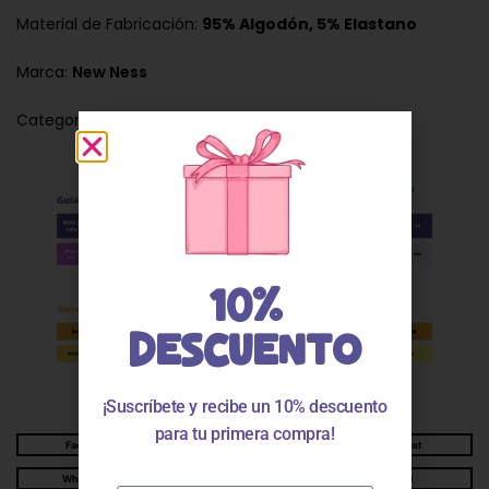
Material de Fabricación:
95% Algodón, 5% Elastano
Marca:
New Ness
Categorías:
Camisetas bebé niña
10%
DESCUENTO
¡Suscríbete y recibe un 10% descuento
para tu primera compra!
Facebook
Twitter
Pinterest
WhatsApp
Telegram
Email