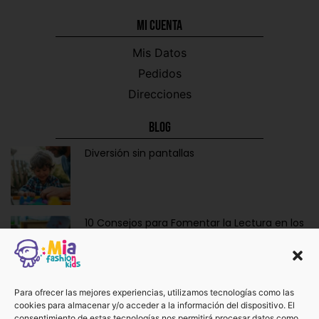
Mi CUENTA
Mis Datos
Pedidos
Direcciones
Blog
Diversión sin pantallas
10 Consejos para Fomentar la Lectura en los
Niños de Forma Divertida y Educativa
Ropa y Accesorios para Bebés Recién
Para ofrecer las mejores experiencias, utilizamos tecnologías como las
cookies para almacenar y/o acceder a la información del dispositivo. El
Nacidos: La Dulzura de Vestir a los Más
consentimiento de estas tecnologías nos permitirá procesar datos como