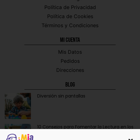
Política de Privacidad
Política de Cookies
Términos y Condiciones
Mi CUENTA
Mis Datos
Pedidos
Direcciones
Blog
Diversión sin pantallas
10 Consejos para Fomentar la Lectura en los
Niños de Forma Divertida y Educativa