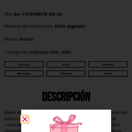
SKU:
bo-7370419175-00-a1
Material de Fabricación:
100% algodón
Marca:
Boboli
,
Categorías:
Camisas niño
Niño
Facebook
Twitter
Pinterest
WhatsApp
Telegram
Email
Descripción
¡Eleva el estilo de tu pequeño con nuestra elegante camisa
blanca fashion de popelín en Mia Fashion Kids! Con un
corte slim fit que aporta modernidad, esta camisa 100%
algodón presenta un detalle emocionante: motocicletas