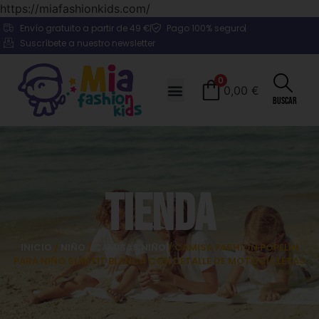
https://miafashionkids.com/
Envío gratuito a partir de 49 €
Pago 100% seguro
Suscríbete a nuestro newsletter
0
0,00
€
Buscar
Tienda
INICIO
/
NIÑO
/
CAMISAS NIÑO
/ CAMISA FASHION POPELÍN
PARA NIÑO SLIM FIT BLANCA CON DETALLE DE MOTOCICLETAS