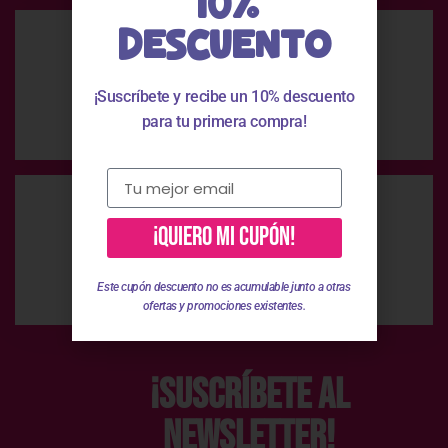
10%
DESCUENTO
Pago Seguro
¡Suscríbete y recibe un 10% descuento
Pago 100% seguro
para tu primera compra!
¡QUIERO MI CUPÓN!
Atención Personalizada
Te ayudamos en el proceso
Este cupón descuento no es acumulable junto a otras
ofertas y promociones existentes.
¡Suscríbete al
Newsletter!