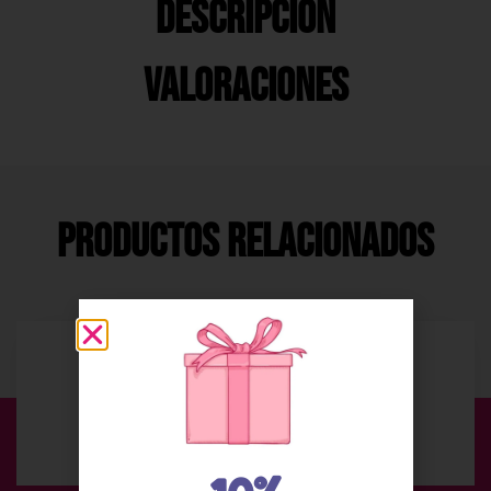
Descripción
Valoraciones
Productos Relacionados
Envío Gratis
En compras superiores a 49 €