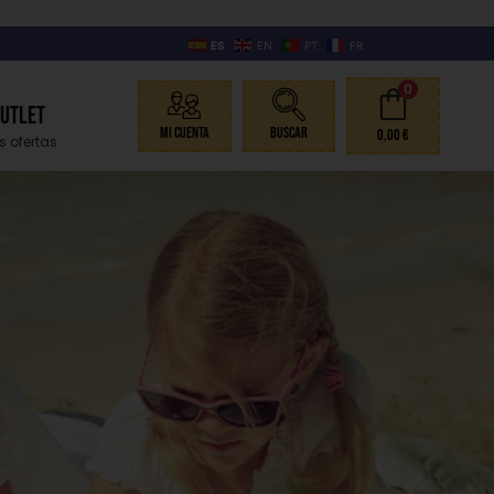
ES
EN
PT
FR
0
Outlet
Mi Cuenta
Buscar
0,00
€
s ofertas