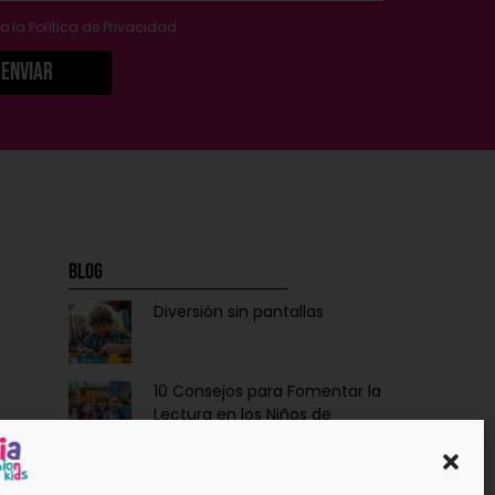
o la
Política de Privacidad
Enviar
Blog
Diversión sin pantallas
10 Consejos para Fomentar la
Lectura en los Niños de
Forma Divertida y Educativa
Ropa y Accesorios para