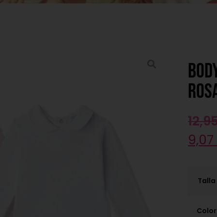
Body
ros
12,9
9,0
Talla
Color