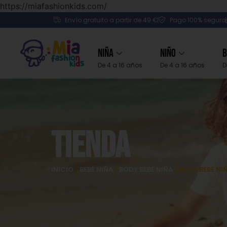
https://miafashionkids.com/
Envío gratuito a partir de 49 €
Pago 100% seguro
Niña
Niño
B
De 4 a 16 años
De 4 a 16 años
D
Tienda
INICIO
/
BEBÉ NIÑA
/
BODY BEBÉ NIÑA
/ BODY BEBÉ NI