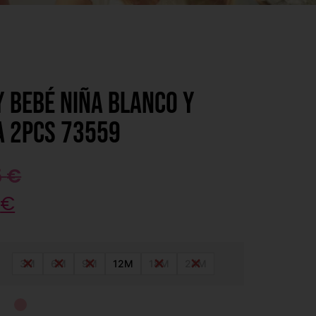
 bebé niña blanco y
a 2pcs 73559
5
€
7
€
3M
6M
9M
12M
18M
24M