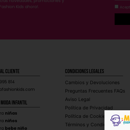
estras novedades, promociones y
Fashion Kids ahora!.
Acept
al Cliente
Condiciones Legales
995 814
Cambios y Devoluciones
afashionkids.com
Preguntas Frecuentes FAQs
Aviso Legal
 Moda Infantil
Política de Privacidad
ra
niñas
Política de Cookies
ra
niños
Términos y Condiciones
ra
bebe niño