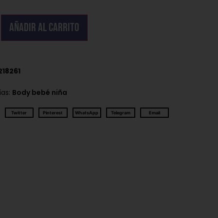
Añadir al carrito
218261
ías:
Body bebé niña
Twitter
Pinterest
WhatsApp
Telegram
Email