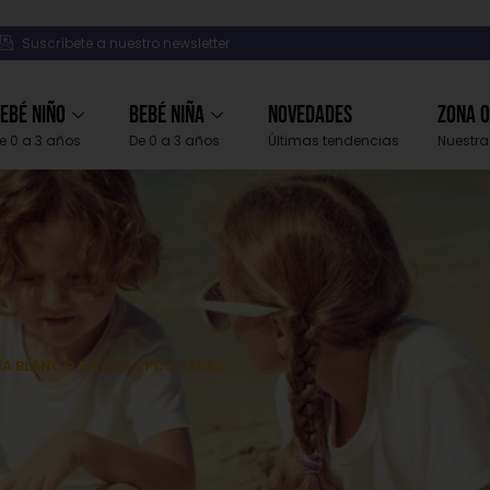
Suscríbete a nuestro newsletter
ebé Niño
Bebé Niña
Novedades
Zona 
e 0 a 3 años
De 0 a 3 años
Últimas tendencias
Nuestra
ÑA BLANCO Y ROSA 2PCS 73559