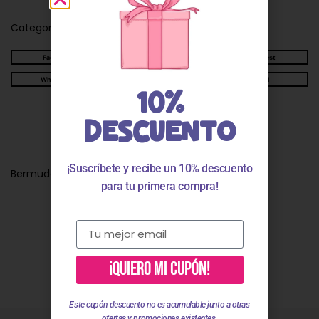
Categorías:
Pantalón corto y bermudas niño
Facebook
Twitter
Pinterest
WhatsApp
Telegram
Email
10%
DESCUENTO
Descripción
¡Suscríbete y recibe un 10% descuento
Bermuda bebé niño y niño azul deporte nauticos
para tu primera compra!
Valoraciones
¡QUIERO MI CUPÓN!
Este cupón descuento no es acumulable junto a otras
ofertas y promociones existentes.