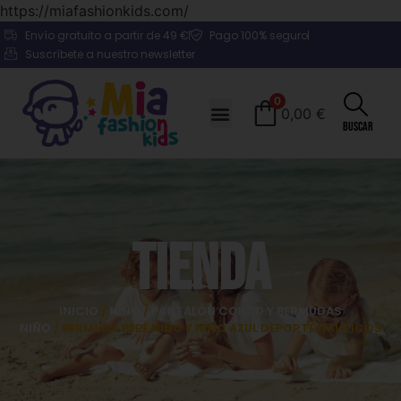
https://miafashionkids.com/
Envío gratuito a partir de 49 €
Pago 100% seguro
Suscríbete a nuestro newsletter
0
0,00
€
Buscar
Tienda
INICIO
/
NIÑO
/
PANTALÓN CORTO Y BERMUDAS
NIÑO
/ BERMUDA BEBÉ NIÑO Y NIÑO AZUL DEPORTE NAUTICOS