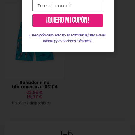
¡QUIERO MI CUPÓN!
Este cupón descuento no es acumulable junto a otras
ofertas y promociones existentes.
Bañador niño
tiburones azul 831114
22,95
€
16,07
€
+ 3 tallas disponibles