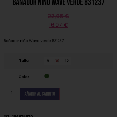
Bañador niño Wave verde 831237
22,95
€
16,07
€
Bañador niño Wave verde 831237
Talla
8
10
12
Color
Añadir al carrito
SKU:
164976670