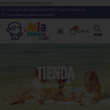
https://miafashionkids.com/
Envío gratuito a partir de 49 €
Pago 100% seguro
Suscríbete a nuestro newsletter
0
0,00
€
Buscar
Tienda
INICIO
/
NIÑO
/
BAÑADORES NIÑO
/ BAÑADOR NIÑO WAVE
VERDE 831237