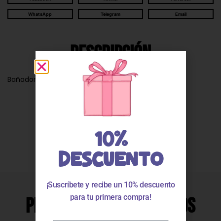
WhatsApp
Telegram
Email
Descripción
Bañador niño Wave verde 831237
Valoraciones
10%
DESCUENTO
¡Suscríbete y recibe un 10% descuento
para tu primera compra!
Productos Relacionados