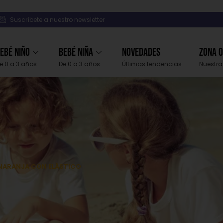
Suscríbete a nuestro newsletter
ebé Niño
Bebé Niña
Novedades
Zona 
e 0 a 3 años
De 0 a 3 años
Últimas tendencias
Nuestra
NARANJA CON ELÁSTICO