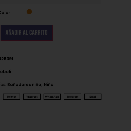
Color
Añadir al carrito
625391
oboli
,
ías:
Bañadores niño
Niño
Twitter
Pinterest
WhatsApp
Telegram
Email