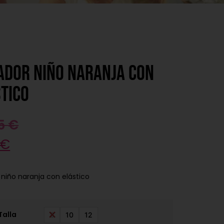
ador niño naranja con
tico
95
€
€
niño naranja con elástico
Talla
8
10
12