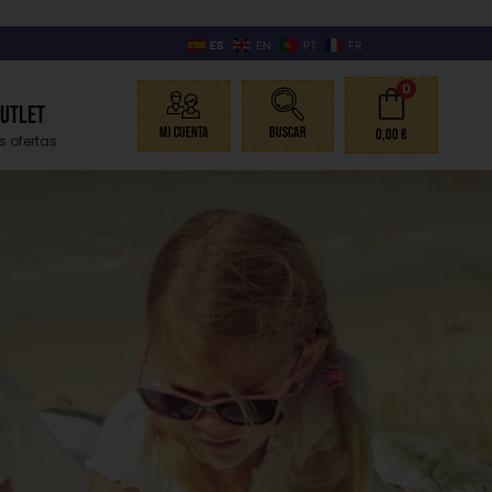
ES
EN
PT
FR
0
Outlet
Mi Cuenta
Buscar
0,00
€
s ofertas