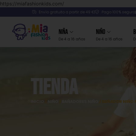
https://miafashionkids.com/
Envío gratuito a partir de 49 €
Pago 100% seguro
Niña
Niño
B
De 4 a 16 años
De 4 a 16 años
D
Tienda
INICIO
/
NIÑO
/
BAÑADORES NIÑO
/ BAÑADOR NIÑO 