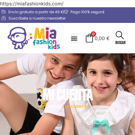
https://miafashionkids.com/
Envío gratuito a partir de 49 €
Pago 100% seguro
Suscríbete a nuestro newsletter
0
0,00
€
Buscar
Mi cuenta
INICIO
/ MI CUENTA